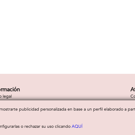
ormación
A
o legal
Co
tica de privacidad
En
tica de cookies
Co
a mostrarte publicidad personalizada en base a un perfil elaborado a pa
figurarlas o rechazar su uso clicando
AQUÍ