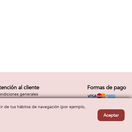
tención al cliente
Formas de pago
ndiciones generales
vío y devolución
ntacto
rtir de tus hábitos de navegación (por ejemplo,
Aceptar