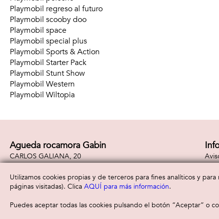
Playmobil regreso al futuro
Playmobil scooby doo
Playmobil space
Playmobil special plus
Playmobil Sports & Action
Playmobil Starter Pack
Playmobil Stunt Show
Playmobil Western
Playmobil Wiltopia
Agueda rocamora Gabin
Inf
CARLOS GALIANA, 20
Avis
03360 -
Callosa De Segura
( Alicante )
Polí
965310887
Polí
Utilizamos cookies propias y de terceros para fines analíticos y par
páginas visitadas). Clica
AQUÍ para más información
.
Puedes aceptar todas las cookies pulsando el botón “Aceptar” o con