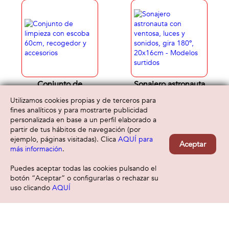
sdos escala 1:12 -
Modelos surtidos
Conjunto de
Sonajero astronauta
limpieza con
con ventosa, luces
Utilizamos cookies propias y de terceros para
escoba 60cm,
y sonidos, gira
12,00 €
10,00 €
36 meses
12 meses
fines analíticos y para mostrarte publicidad
recogedor y
180º, 20x16cm -
personalizada en base a un perfil elaborado a
accesorios
Modelos surtidos
partir de tus hábitos de navegación (por
ejemplo, páginas visitadas). Clica
AQUÍ para
Aceptar
más información
.
Puedes aceptar todas las cookies pulsando el
botón “Aceptar” o configurarlas o rechazar su
uso clicando
AQUÍ
Filtrar
Borrar filtro
Conjunto de
Órgano musical
peluquería, con
con luces y sonidos