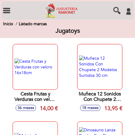
Inicio
Listado marcas
Jugatoys
Cesta Frutas y
Muñeca 12 Sonidos
Verduras con velcro
Con Chupete 2
16x18cm
Modelos Surtidos
14,00 €
13,95 €
36 meses
18 meses
30 cm