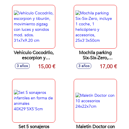
de color
47x33.2x6.6cm
Vehículo Cocodrilo,
Mochila parking
escorpion y
Six-Six-Zero,
tiburón,
incluye 1 coche, 1
15,00 €
17,00 €
3 años
3 años
movimiento zigzag
helicóptero y
con luces y sonidos
accesorios,
mod. sdos.
25x3'3x50cm
31x7x9.20 cm
Set 5 sonajeros
Maletín Doctor con