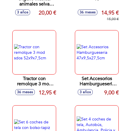
animales selva
¡Aprende inglés!
20,00 €
14,95 €
3 años
36 meses
34x28cm, con asa
para transportar
15,00 €
Tractor con
Set Accesorios
remolque 3 mod
Hamburgueseria
sdos 52x9x7,5cm
47x9,5x27,5cm
12,95 €
9,00 €
36 meses
3 años