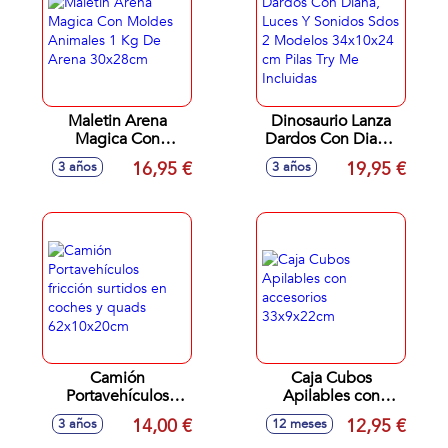
Maletin Arena
Dinosaurio Lanza
Magica Con
Dardos Con Diana,
Moldes Animales 1
Luces Y Sonidos
16,95 €
19,95 €
3 años
3 años
Kg De Arena
Sdos 2 Modelos
30x28cm
34x10x24 cm Pilas
Try Me Incluidas
Camión
Caja Cubos
Portavehículos
Apilables con
fricción surtidos en
accesorios
14,00 €
12,95 €
3 años
12 meses
coches y quads
33x9x22cm