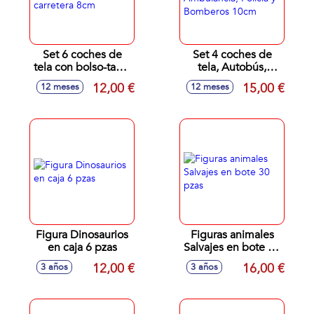
Set 6 coches de
Set 4 coches de
tela con bolso-tapiz
tela, Autobús,
carretera 8cm
Ambulancia, Policia
12,00 €
15,00 €
12 meses
12 meses
y Bomberos 10cm
Figura Dinosaurios
Figuras animales
en caja 6 pzas
Salvajes en bote 30
pzas
12,00 €
16,00 €
3 años
3 años