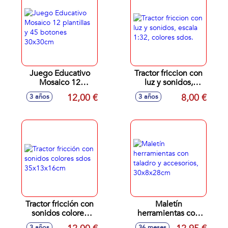
Juego Educativo
Tractor friccion con
Mosaico 12
luz y sonidos,
plantillas y 45
escala 1:32, colores
12,00 €
8,00 €
3 años
3 años
botones 30x30cm
sdos.
Tractor fricción con
Maletín
sonidos colores
herramientas con
sdos 35x13x16cm
taladro y
3 años
36 meses