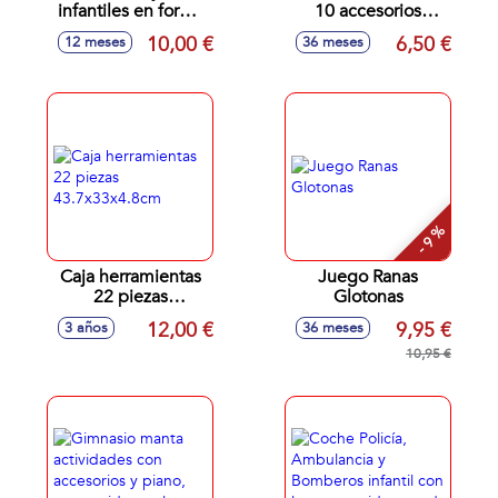
infantiles en forma
10 accesorios
de animales
24x22x7cm
10,00 €
6,50 €
12 meses
36 meses
40X29'5X5'5cm
- 9 %
Caja herramientas
Juego Ranas
22 piezas
Glotonas
43.7x33x4.8cm
12,00 €
9,95 €
3 años
36 meses
10,95 €