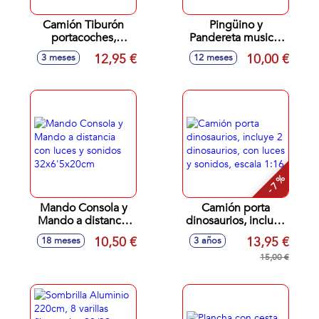
Camión Tiburón
Pingüino y
portacoches,
Pandereta musical
incluye 3 coches,
con luces y sonidos
12,95 €
10,00 €
3 meses
12 meses
33x11x7cm
32x6'5x20cm
- 7 %
Mando Consola y
Camión porta
Mando a distancia
dinosaurios, incluye
con luces y sonidos
2 dinosaurios, con
10,50 €
13,95 €
18 meses
3 años
32x6'5x20cm
luces y sonidos,
escala 1:16
15,00 €