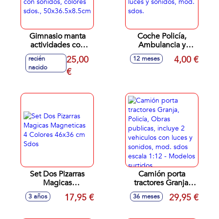
Gimnasio manta
Coche Policía,
actividades con
Ambulancia y
accesorios y piano,
Bomberos infantil
25,00
4,00 €
recién
12 meses
con sonidos,
con luces y
nacido
colores sdos.,
€
sonidos, mod.
50x36.5x8.5cm
sdos.
Set Dos Pizarras
Camión porta
Magicas
tractores Granja,
Magneticas 4
Policía, Obras
17,95 €
29,95 €
3 años
36 meses
Colores 46x36 cm
publicas, incluye 2
Sdos
vehiculos con luces
y sonidos, mod.