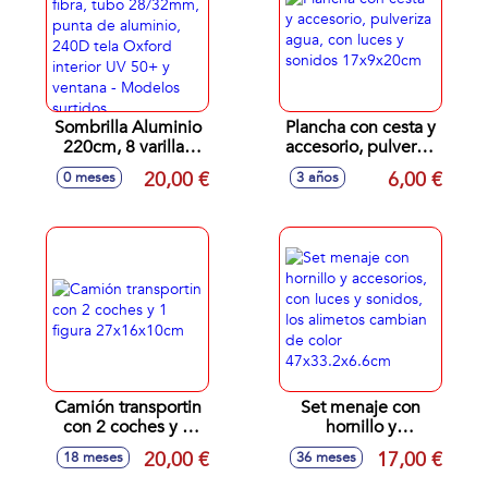
Sombrilla Aluminio
Plancha con cesta y
220cm, 8 varillas
accesorio, pulveriza
fibra, tubo
agua, con luces y
20,00 €
6,00 €
0 meses
3 años
28/32mm, punta
sonidos
de aluminio, 240D
17x9x20cm
tela Oxford interior
UV 50+ y ventana -
Modelos surtidos
Camión transportin
Set menaje con
con 2 coches y 1
hornillo y
figura 27x16x10cm
accesorios, con
20,00 €
17,00 €
18 meses
36 meses
luces y sonidos, los
alimetos cambian