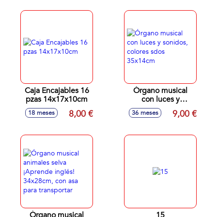
62x10x20cm
Caja Encajables 16
Órgano musical
pzas 14x17x10cm
con luces y
sonidos, colores
8,00 €
9,00 €
18 meses
36 meses
sdos 35x14cm
Órgano musical
15