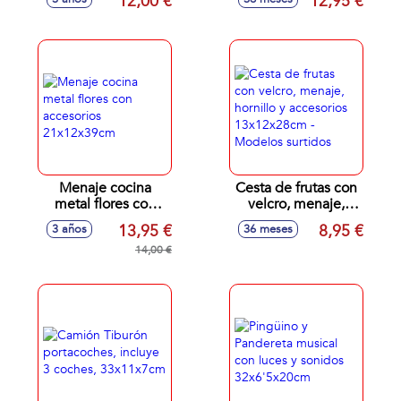
12,00 €
12,95 €
accesorios,
30x8x28cm
Menaje cocina
Cesta de frutas con
metal flores con
velcro, menaje,
accesorios
hornillo y
13,95 €
8,95 €
3 años
36 meses
21x12x39cm
accesorios
14,00 €
13x12x28cm -
Modelos surtidos