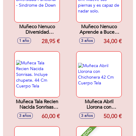
Muñeco Nenuco
Muñeco Nenuco
Diversidad
Aprende a Bucear
Funcional -
35 cm. Mueve sus
28,95 €
34,00 €
1 año
3 años
Sindrome de Down
piernas y es capaz
de nadar solo.
Muñeca Tala Recien
Muñeca Abril
Nacida Sonrisas.
Llorona con
Incluye chupete. 44
Chichonera 42 Cm
60,00 €
50,00 €
3 años
3 años
Cm Cuerpo Tela
Cuerpo Tela
NOVEDAD