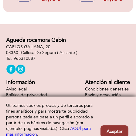
cm
Agueda rocamora Gabin
CARLOS GALIANA, 20
03360 -
Callosa De Segura
( Alicante )
965310887
Información
Atención al cliente
Aviso legal
Condiciones generales
Política de privacidad
Envío y devolución
Política de cookies
Contacto
Utilizamos cookies propias y de terceros para
Formas de pago
fines analíticos y para mostrarte publicidad
personalizada en base a un perfil elaborado a
partir de tus hábitos de navegación (por
ejemplo, páginas visitadas). Clica
AQUÍ para
Aceptar
más información
.