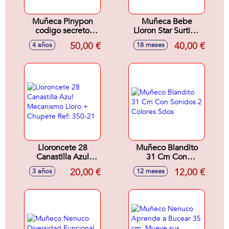
Muñeca Pinypon
Muñeca Bebe
codigo secreto
Lloron Star Surtido
magico 30 cm ¡su
30 cms. - Modelos
50,00 €
40,00 €
4 años
18 meses
pelo se ilumina!
surtidos
Lloroncete 28
Muñeco Blandito
Canastilla Azul
31 Cm Con
Mecanismo Lloro +
Sonidos 2 Colores
20,00 €
12,00 €
3 años
12 meses
Chupete Ref: 350-
Sdos
21