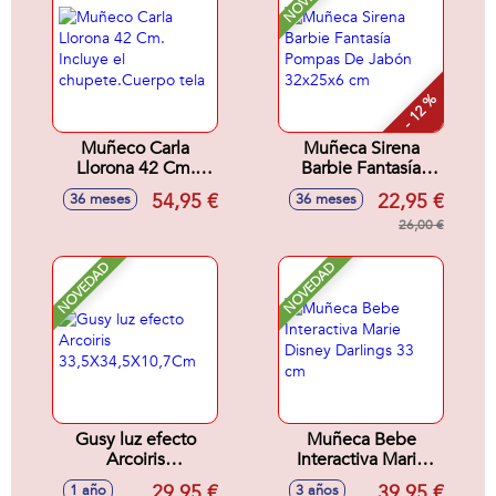
- 12 %
Muñeco Carla
Muñeca Sirena
Llorona 42 Cm.
Barbie Fantasía
Incluye el
Pompas De Jabón
54,95 €
22,95 €
36 meses
36 meses
chupete.Cuerpo
32x25x6 cm
tela
26,00 €
NOVEDAD
NOVEDAD
Gusy luz efecto
Muñeca Bebe
Arcoiris
Interactiva Marie
33,5X34,5X10,7Cm
Disney Darlings 33
29,95 €
39,95 €
1 año
3 años