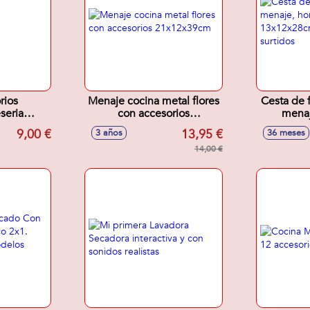
rios
Menaje cocina metal flores
Cesta de f
eria
con accesorios
menaj
,5cm
21x12x39cm
accesori
9,00 €
13,95 €
3 años
36 meses
Model
14,00 €