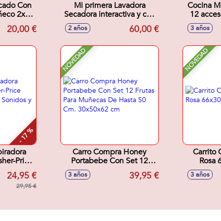
cado Con
Mi primera Lavadora
Cocina Mo
ñeco 2x1.
Secadora interactiva y con
12 acces
 Modelos
sonidos realistas
20,00 €
60,00 €
2 años
3 años
s
NOVEDAD
NOVEDAD
- 17 %
piradora
Carro Compra Honey
Carrito
sher-Price
Portabebe Con Set 12
Rosa 
iones,
Frutas Para Muñecas De
24,95 €
39,95 €
3 años
3 años
ases.
Hasta 50 Cm. 30x50x62
29,95 €
cm