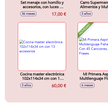
Set menaje con hornillo y
Carro Supermer
accesorios, con luces y
Alimentos y Mu
sonidos, los alimetos
53x43x34 Cm -
17,00 €
36 meses
3 años
cambian de color
surtido
47x33.2x6.6cm
NOVEDAD
Cocina master electrónica
Mi Primera As
102x114x34 cm con 13
Multilenguaje Fi
accesorios
Con 45 Canc
60,00 €
3 años
6 meses
Sonidos y Fr