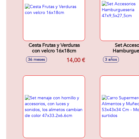
Cesta Frutas y Verduras
Set Acceso
con velcro 16x18cm
Hamburgues
47x9,5x27
14,00 €
36 meses
3 años