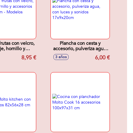
rutas con velcro,
Plancha con cesta y
e, hornillo y
accesorio, pulveriza agua,
os 13x12x28cm -
con luces y sonidos
8,95 €
6,00 €
3 años
os surtidos
17x9x20cm