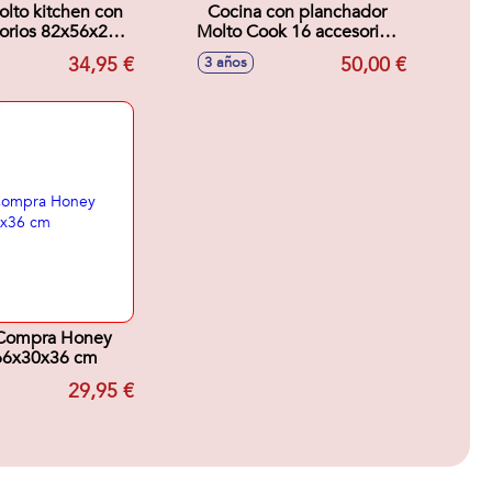
lto kitchen con
Cocina con planchador
orios 82x56x28
Molto Cook 16 accesorios
cm
100x97x31 cm
34,95 €
50,00 €
3 años
 Compra Honey
66x30x36 cm
29,95 €