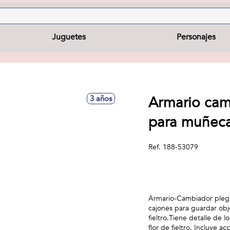
Juguetes
Personajes
Armario cam
3 años
para muñeca
Ref.
188-53079
Armario-Cambiador plegab
cajones para guardar obj
fieltro.Tiene detalle de 
flor de fieltro. Incluye