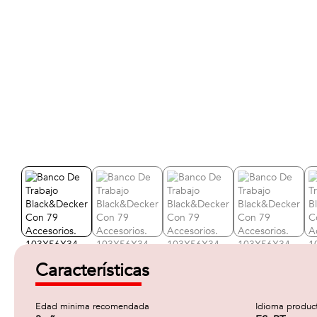
Características
Edad minima recomendada
Idioma produc