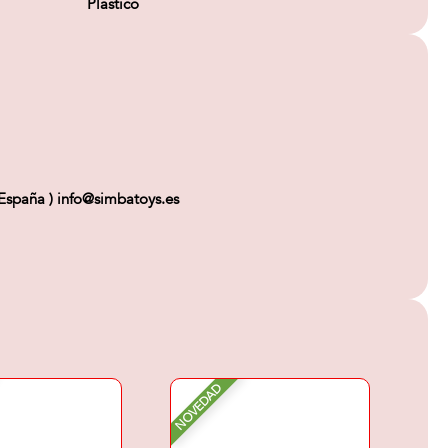
Plástico
spaña ) info@simbatoys.es
NOVEDAD