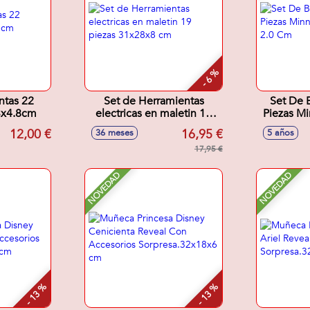
- 6 %
ntas 22
Set de Herramientas
Set De 
3x4.8cm
electricas en maletin 19
Piezas Mi
piezas 31x28x8 cm
X
12,00 €
16,95 €
36 meses
5 años
17,95 €
NOVEDAD
NOVEDAD
- 13 %
- 13 %