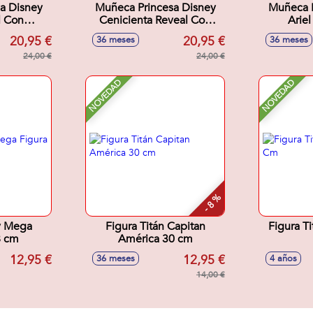
a Disney
Muñeca Princesa Disney
Muñeca P
l Con
Cenicienta Reveal Con
Arie
os
Accesorios
Ac
20,95 €
20,95 €
36 meses
36 meses
18x6 cm
Sorpresa.32x18x6 cm
Sorpre
24,00 €
24,00 €
NOVEDAD
NOVEDAD
- 8 %
y Mega
Figura Titán Capitan
Figura T
8 cm
América 30 cm
12,95 €
12,95 €
36 meses
4 años
14,00 €