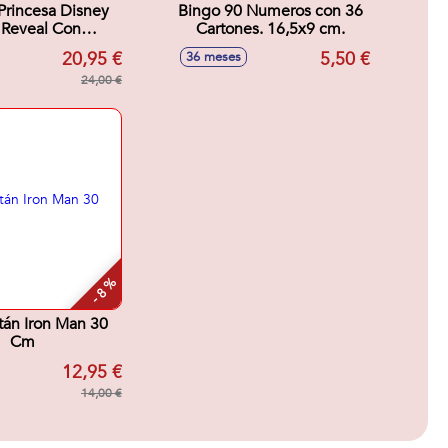
rincesa Disney
Bingo 90 Numeros con 36
l Reveal Con
Cartones. 16,5x9 cm.
cesorios
20,95 €
5,50 €
36 meses
sa.32x18x6 cm
24,00 €
- 8 %
itán Iron Man 30
Cm
12,95 €
14,00 €