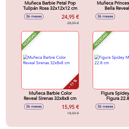
Muñeca Barbie Petal Pop
Muñeca Princes
Tulipán Rosa 32x12x12 cm
Bella Revea
Accesori
24,95 €
36 meses
36 meses
Sorpresa.32x
28,00 €
NOVEDAD
NOVEDAD
- 11 %
Muñeca Barbie Color
Figura Spide
Reveal Sirenas 32x8x8 cm
Figura 22.
15,95 €
36 meses
36 meses
18,00 €