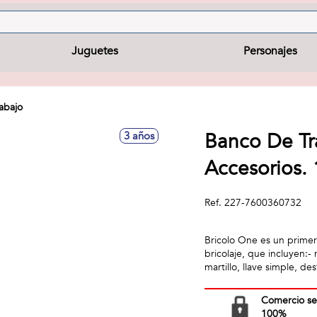
Juguetes
Personajes
abajo
Banco De Tr
3 años
Accesorios
Ref.
227-7600360732
Bricolo One es un primer
bricolaje, que incluyen:-
martillo, llave simple, de
Comercio s
100%