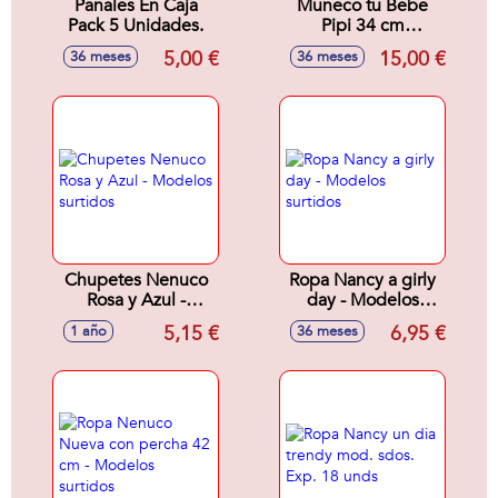
Pañales En Caja
Muñeco tu Bebe
Pack 5 Unidades.
Pipi 34 cm
Comiditas
5,00 €
15,00 €
36 meses
36 meses
Chupetes Nenuco
Ropa Nancy a girly
Rosa y Azul -
day - Modelos
Modelos surtidos
surtidos
5,15 €
6,95 €
1 año
36 meses