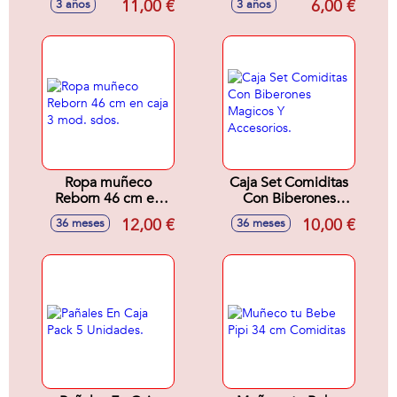
11,00 €
6,00 €
3 años
3 años
De Moda Mod
Mod Sdos
Surtidos
Ropa muñeco
Caja Set Comiditas
Reborn 46 cm en
Con Biberones
caja 3 mod. sdos.
Magicos Y
12,00 €
10,00 €
36 meses
36 meses
Accesorios.