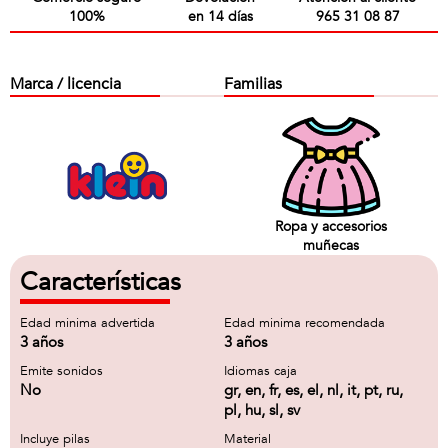
100%
en 14 días
965 31 08 87
Marca / licencia
Familias
Ropa y accesorios
muñecas
Características
Edad minima advertida
Edad minima recomendada
3 años
3 años
Emite sonidos
Idiomas caja
No
gr, en, fr, es, el, nl, it, pt, ru,
pl, hu, sl, sv
Incluye pilas
Material