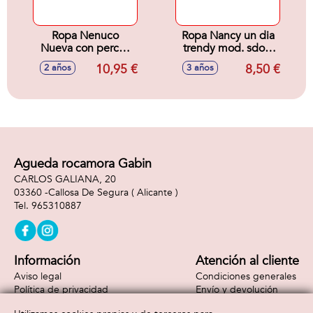
Ropa Nenuco
Ropa Nancy un dia
Nueva con percha
trendy mod. sdos.
42 cm - Modelos
Exp. 18 unds
10,95 €
8,50 €
2 años
3 años
surtidos
Agueda rocamora Gabin
CARLOS GALIANA, 20
03360 -
Callosa De Segura
( Alicante )
965310887
Información
Atención al cliente
Aviso legal
Condiciones generales
Política de privacidad
Envío y devolución
Política de cookies
Contacto