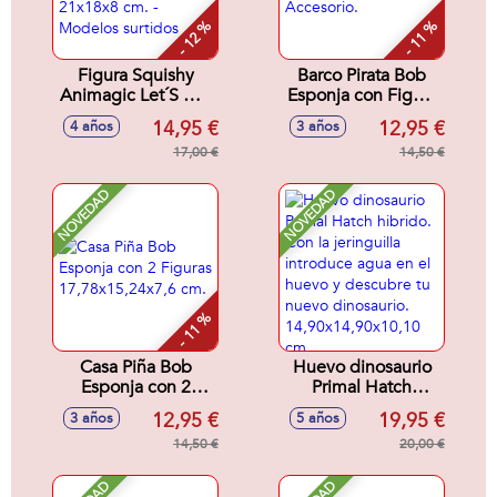
- 12 %
- 11 %
Figura Squishy
Barco Pirata Bob
Animagic Let´S Glo
Esponja con Figura
Ornitorrinco. Brilla y
Patricio 4.5 cm y
14,95 €
12,95 €
4 años
3 años
flota en el agua.
Accesorio.
21x18x8 cm. -
17,00 €
14,50 €
Modelos surtidos
NOVEDAD
NOVEDAD
- 11 %
Casa Piña Bob
Huevo dinosaurio
Esponja con 2
Primal Hatch
Figuras
hibrido. Con la
12,95 €
19,95 €
3 años
5 años
17,78x15,24x7,6
jeringuilla
cm.
14,50 €
introduce agua en
20,00 €
el huevo y
descubre tu nuevo