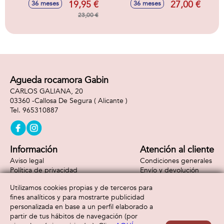
19,95 €
27,00 €
36 meses
36 meses
cm
23,00 €
Agueda rocamora Gabin
CARLOS GALIANA, 20
03360 -
Callosa De Segura
( Alicante )
965310887
Información
Atención al cliente
Aviso legal
Condiciones generales
Política de privacidad
Envío y devolución
Política de cookies
Contacto
Utilizamos cookies propias y de terceros para
Formas de pago
fines analíticos y para mostrarte publicidad
personalizada en base a un perfil elaborado a
partir de tus hábitos de navegación (por