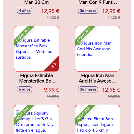
Man 30 Cm
Man Con 9 Puntos
de Articulacion. 30
12,95 €
12,95 €
4 años
36 meses
cm
14,00 €
14,00 €
NOVEDAD
NOVEDAD
- 9 %
Figura Estirable
Figura Iron Man
Monsterflex Bob
And His Awesone
Esponja. - Modelos
Friends.
9,99 €
12,95 €
6 años
36 meses
surtidos
11,00 €
13,00 €
NOVEDAD
NOVEDAD