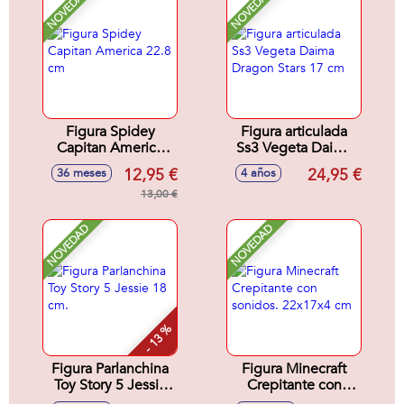
NOVEDAD
NOVEDAD
dinosaurio.
14,90x14,90x10,10
cm
Figura Spidey
Figura articulada
Capitan America
Ss3 Vegeta Daima
22.8 cm
Dragon Stars 17 cm
12,95 €
24,95 €
36 meses
4 años
13,00 €
NOVEDAD
NOVEDAD
- 13 %
Figura Parlanchina
Figura Minecraft
Toy Story 5 Jessie
Crepitante con
18 cm.
sonidos. 22x17x4