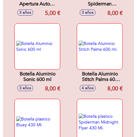
Apertura Autom.
Spiderman
Con Pajita Safta
Midnight Flyer 600
5,00 €
8,00 €
3 años
3 años
Preescolar "Luna"
Ml.
7,3X19,5X7,3Cm
Botella Aluminio
Botella Aluminio
Sonic 600 ml
Stitch Palms 600
ml.
8,00 €
8,00 €
3 años
4 años