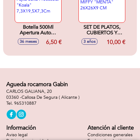
Botella 500Ml
SET DE PLATOS,
Apertura Autom.
CUBIERTOS Y
Con Pajita Safta
VASO MIFFY
6,50 €
10,00 €
36 meses
3 años
Preescolar "Koala"
"MENTA" 26X26X9
7,3X19,5X7,3Cm
CM
Agueda rocamora Gabin
CARLOS GALIANA, 20
03360 -
Callosa De Segura
( Alicante )
965310887
Información
Atención al cliente
Aviso legal
Condiciones generales