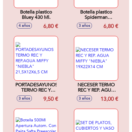
Botella plastico
Botella plastico
Bluey 430 Ml.
Spiderman
Midnight Flyer 430
6,80 €
6,80 €
4 años
3 años
Ml.
PORTADESAYUNOS
NECESER TERMO
TERMO REC Y
REC Y REP. AGUA
REP.AGUA MIFFY
MIFFY "NIEBLA"
9,50 €
13,00 €
3 años
3 años
"NIEBLA"
19X22X14 CM
21,5X12X6,5 CM