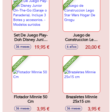
NOVEDAD
NOVEDAD
Set De Juego Play-
Juego de
Doh Disney Junior
Construccion Lego
On-The-Go (Garaje
Star Wars Hogar De
19,95 €
20,00 €
36 meses
6 años
o Panaderia).
Grogu
Incluye 3 Botes y
accesorios. -
NOVEDAD
NOVEDAD
Modelos surtidos
Flotador Minnie 50
Brazaletes Minnie
Cm
25x15 cm
3,95 €
3,95 €
36 meses
36 meses