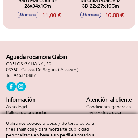
Saco Plano Junior
Mochila Guarderia
26x34x1Cm
3D 22x27x10Cm
11,00 €
10,00 €
36 meses
36 meses
Agueda rocamora Gabin
CARLOS GALIANA, 20
03360 -
Callosa De Segura
( Alicante )
965310887
Información
Atención al cliente
Aviso legal
Condiciones generales
Política de privacidad
Envío y devolución
Política de cookies
Contacto
Utilizamos cookies propias y de terceros para
Formas de pago
fines analíticos y para mostrarte publicidad
personalizada en base a un perfil elaborado a