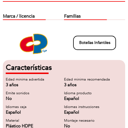
Marca / licencia
Familias
Botellas Infantiles
Características
Edad minima advertida
Edad minima recomendada
3 años
3 años
Emite sonidos
Idioma producto
No
Español
Idiomas caja
Idiomas instrucciones
Español
Español
Material
Montaje necesario
Plástico HDPE
No