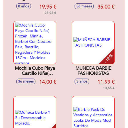
13,97X19,05X2,54
Su Cola Al Andar.
19,95 €
35,00 €
8 años
36 meses
Cm
30X11X22
23,95 €
Cm.Incluye Correa
- 12 %
Mochila Cubo Playa
MUÑECA BARBIE
Castillo Niña(
FASHIONISTAS
Frozen, Minnie,
14,00 €
11,99 €
36 meses
3 años
Barbie) Con
Cedazo, Pala,
13,65 €
Rastrillo, Regadera
Y Moldes 18Cm -
Modelos surtidos