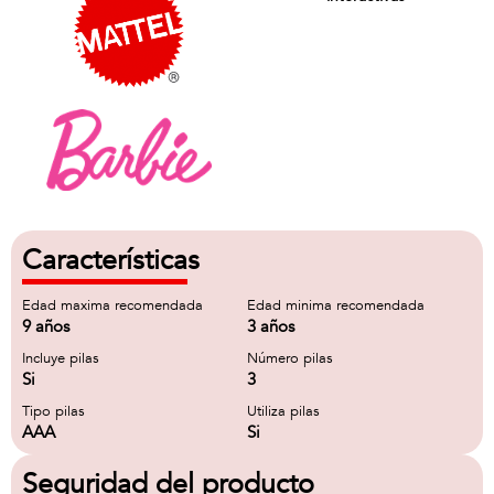
Características
Edad maxima recomendada
Edad minima recomendada
9 años
3 años
Incluye pilas
Número pilas
Si
3
Tipo pilas
Utiliza pilas
AAA
Si
Seguridad del producto