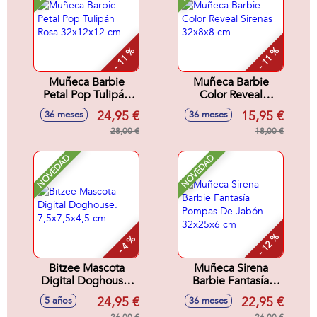
- 11 %
- 11 %
Muñeca Barbie
Muñeca Barbie
Petal Pop Tulipán
Color Reveal
Rosa 32x12x12 cm
Sirenas 32x8x8 cm
24,95 €
15,95 €
36 meses
36 meses
28,00 €
18,00 €
NOVEDAD
NOVEDAD
- 12 %
- 4 %
Bitzee Mascota
Muñeca Sirena
Digital Doghouse.
Barbie Fantasía
7,5x7,5x4,5 cm
Pompas De Jabón
24,95 €
22,95 €
5 años
36 meses
32x25x6 cm