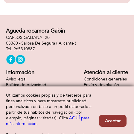
Agueda rocamora Gabin
CARLOS GALIANA, 20
03360 -
Callosa De Segura
( Alicante )
965310887
Información
Atención al cliente
Aviso legal
Condiciones generales
Política de privacidad
Envío y devolución
Política de cookies
Contacto
Utilizamos cookies propias y de terceros para
Formas de pago
fines analíticos y para mostrarte publicidad
personalizada en base a un perfil elaborado a
partir de tus hábitos de navegación (por
ejemplo, páginas visitadas). Clica
AQUÍ para
Aceptar
más información
.