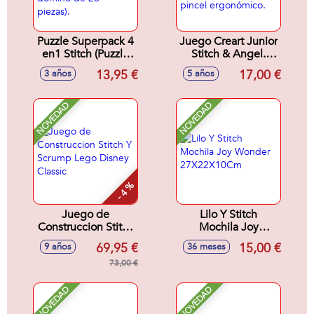
Puzzle Superpack 4
Juego Creart Junior
en1 Stitch (Puzzle
Stitch & Angel.
25 otro 50 un juego
Incluye 2 tablas
13,95 €
17,00 €
3 años
5 años
de memoria y un
para pintar y 1
dominó de 28
pincel ergonómico.
piezas).
NOVEDAD
NOVEDAD
- 4 %
Juego de
Lilo Y Stitch
Construccion Stitch
Mochila Joy
Y Scrump Lego
Wonder
69,95 €
15,00 €
9 años
36 meses
Disney Classic
27X22X10Cm
73,00 €
NOVEDAD
NOVEDAD