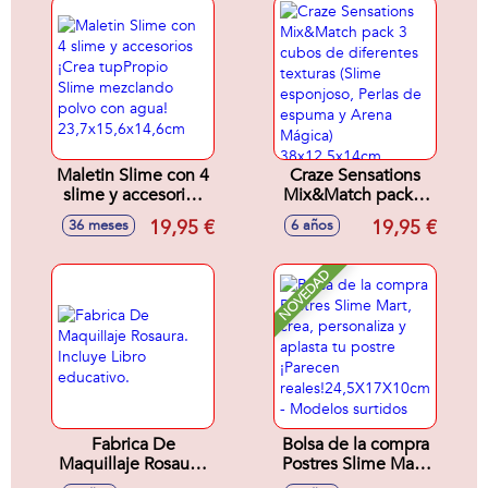
Maletin Slime con 4
Craze Sensations
slime y accesorios
Mix&Match pack 3
¡Crea tupPropio
cubos de
19,95 €
19,95 €
36 meses
6 años
Slime mezclando
diferentes texturas
polvo con agua!
(Slime esponjoso,
23,7x15,6x14,6cm
Perlas de espuma y
NOVEDAD
Arena Mágica)
38x12,5x14cm
Fabrica De
Bolsa de la compra
Maquillaje Rosaura.
Postres Slime Mart,
Incluye Libro
crea, personaliza y