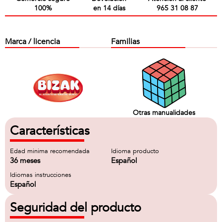
100%
en 14 días
965 31 08 87
Marca / licencia
Familias
Otras manualidades
Características
Edad minima recomendada
Idioma producto
36 meses
Español
Idiomas instrucciones
Español
Seguridad del producto