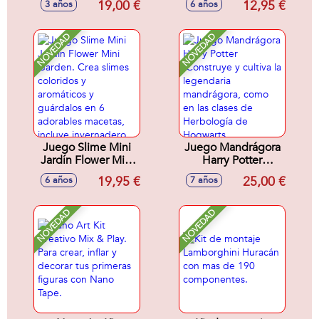
19,00 €
12,95 €
3 años
6 años
educativo.
aplasta tu postre
¡Parecen
reales!24,5X17X10cm
NOVEDAD
NOVEDAD
- Modelos surtidos
Juego Slime Mini
Juego Mandrágora
Jardín Flower Mini
Harry Potter
Garden. Crea
.Construye y cultiva
19,95 €
25,00 €
6 años
7 años
slimes coloridos y
la legendaria
aromáticos y
mandrágora, como
guárdalos en 6
en las clases de
NOVEDAD
NOVEDAD
adorables macetas,
Herbología de
incluye
Hogwarts..
invernadero.
Decora a tu gusto
para crear tu propio
mundo floral.
27x25x9cm