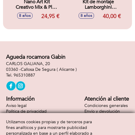
Nano Art Kit
Kit de montaje
Creativo Mix & Play.
Lamborghini
Para crear, inflar y
Huracán con mas
24,95 €
40,00 €
8 años
8 años
decorar tus
de 190
primeras figuras
componentes.
con Nano Tape.
Agueda rocamora Gabin
CARLOS GALIANA, 20
03360 -
Callosa De Segura
( Alicante )
965310887
Información
Atención al cliente
Aviso legal
Condiciones generales
Política de privacidad
Envío y devolución
Política de cookies
Contacto
Utilizamos cookies propias y de terceros para
Formas de pago
fines analíticos y para mostrarte publicidad
personalizada en base a un perfil elaborado a