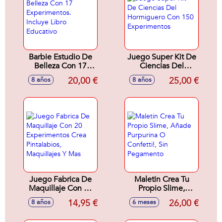
Barbie Estudio De
Juego Super Kit De
Belleza Con 17
Ciencias Del
Experimentos.
Hormiguero Con
20,00 €
25,00 €
8 años
8 años
Incluye Libro
150 Experimentos
Educativo
Juego Fabrica De
Maletin Crea Tu
Maquillaje Con 20
Propio Slime,
Experimentos Crea
Añade Purpurina O
14,95 €
26,00 €
8 años
6 meses
Pintalabios,
Confetti!, Sin
Maquillajes Y Mas
Pegamento