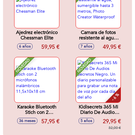
Ajedrez electrónico
Camara de fotos
Chessman Elite
resistente al agua,
sumergible hasta 3
59,95 €
49,95 €
6 años
7 años
metros, Photo
Creator Waterproof
NOVEDAD
NOVEDAD
- 6 %
Karaoke Bluetooth
Kidisecrets 365 Mi
Stich con 2
Diario De Audios
micrófonos
Secretos Negro. Un
57,95 €
29,95 €
36 meses
5 años
inalámbricos
diario
11,5x10x18 cm
personalizable para
32,00 €
grabar una nota de