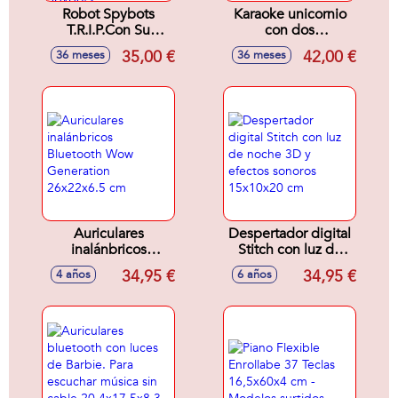
Robot Spybots
Karaoke unicornio
T.R.I.P.Con Su
con dos
Proyector Led
micrófonos.
35,00 €
42,00 €
36 meses
36 meses
Emite El Logo
Transforma tu voz
Avisando A Los
para divertirte,
Posibles Intrusos
toma para
Que La Zona Está
auriculares. Con
Protegida Por Los
bluetooth.
Spybots
28x8x21,5cm
Auriculares
Despertador digital
inalánbricos
Stitch con luz de
Bluetooth Wow
noche 3D y efectos
34,95 €
34,95 €
4 años
6 años
Generation
sonoros 15x10x20
26x22x6.5 cm
cm