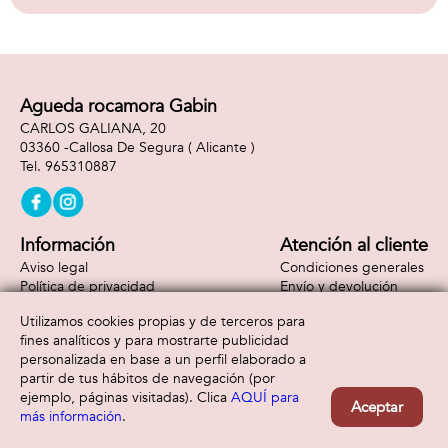
voz por cada día
del año
Agueda rocamora Gabin
CARLOS GALIANA, 20
03360 -
Callosa De Segura
( Alicante )
965310887
Información
Atención al cliente
Aviso legal
Condiciones generales
Política de privacidad
Envío y devolución
Política de cookies
Contacto
Utilizamos cookies propias y de terceros para
Formas de pago
fines analíticos y para mostrarte publicidad
personalizada en base a un perfil elaborado a
partir de tus hábitos de navegación (por
ejemplo, páginas visitadas). Clica
AQUÍ para
Aceptar
más información
.