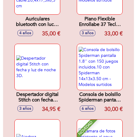
Auriculares
Piano Flexible
bluetooth con luces
Enrollabe 37 Teclas
de Barbie. Para
16,5x60x4 cm -
35,00 €
33,00 €
4 años
3 años
escuchar música
Modelos surtidos
sin
cable.20,4x17,5x8,3
cm
Despertador digital
Consola de bolsillo
Stitch con fecha y
Spiderman pantalla
luz de noche 3D.
1.8'' con 150
34,95 €
30,00 €
3 años
6 años
juegos incluidos.10
con Spiderman
14x13x3.50 cm -
NOVEDAD
Modelos surtidos