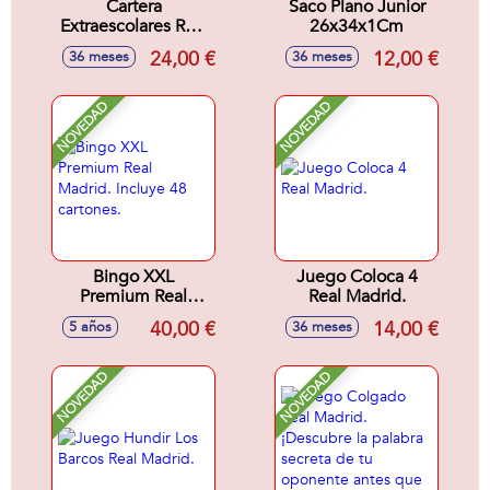
Cartera
Saco Plano Junior
Extraescolares Real
26x34x1Cm
Madrid 2ª
24,00 €
12,00 €
36 meses
36 meses
Equipacion 25/26
38X28X6Cm
NOVEDAD
NOVEDAD
Bingo XXL
Juego Coloca 4
Premium Real
Real Madrid.
Madrid. Incluye 48
40,00 €
14,00 €
5 años
36 meses
cartones.
NOVEDAD
NOVEDAD