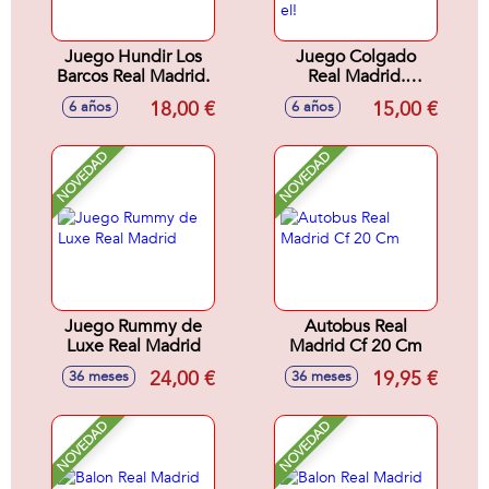
Juego Hundir Los
Juego Colgado
Barcos Real Madrid.
Real Madrid.
¡Descubre la
18,00 €
15,00 €
6 años
6 años
palabra secreta de
tu oponente antes
que el!
NOVEDAD
NOVEDAD
Juego Rummy de
Autobus Real
Luxe Real Madrid
Madrid Cf 20 Cm
24,00 €
19,95 €
36 meses
36 meses
NOVEDAD
NOVEDAD