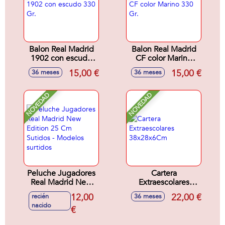
Balon Real Madrid
Balon Real Madrid
1902 con escudo
CF color Marino
330 Gr.
330 Gr.
15,00 €
15,00 €
36 meses
36 meses
NOVEDAD
NOVEDAD
Peluche Jugadores
Cartera
Real Madrid New
Extraescolares
Edition 25 Cm
38x28x6Cm
12,00
22,00 €
recién
36 meses
Sutidos - Modelos
nacido
surtidos
€