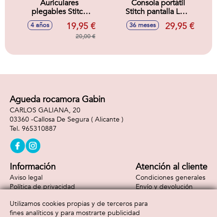
Auriculares
Consola portátil
plegables Stitch
Stitch pantalla LCD
con cable y puerto
en color de 1,8''
19,95 €
29,95 €
4 años
36 meses
USB
150 juegos,
20,00 €
incluidos 10 juegos
exclusivos de
Agueda rocamora Gabin
CARLOS GALIANA, 20
03360 -
Callosa De Segura
( Alicante )
965310887
Información
Atención al cliente
Aviso legal
Condiciones generales
Política de privacidad
Envío y devolución
Política de cookies
Contacto
Utilizamos cookies propias y de terceros para
Formas de pago
fines analíticos y para mostrarte publicidad