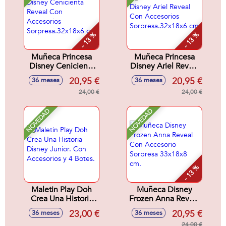
- 13 %
- 13 %
Muñeca Princesa
Muñeca Princesa
Disney Cenicienta
Disney Ariel Reveal
Reveal Con
Con Accesorios
20,95 €
20,95 €
36 meses
36 meses
Accesorios
Sorpresa.32x18x6
Sorpresa.32x18x6
24,00 €
cm
24,00 €
cm
NOVEDAD
NOVEDAD
- 13 %
Maletin Play Doh
Muñeca Disney
Crea Una Historia
Frozen Anna Reveal
Disney Junior. Con
Con Accesorio
23,00 €
20,95 €
36 meses
36 meses
Accesorios y 4
Sorpresa 33x18x8
24,00 €