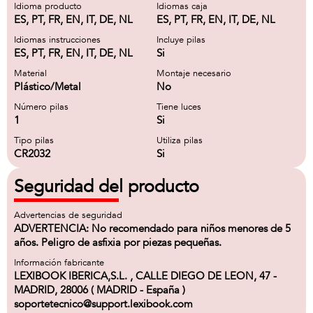
Idioma producto
Idiomas caja
ES, PT, FR, EN, IT, DE, NL
ES, PT, FR, EN, IT, DE, NL
Idiomas instrucciones
Incluye pilas
ES, PT, FR, EN, IT, DE, NL
Si
Material
Montaje necesario
Plástico/Metal
No
Número pilas
Tiene luces
1
Si
Tipo pilas
Utiliza pilas
CR2032
Si
Seguridad del producto
Advertencias de seguridad
ADVERTENCIA: No recomendado para niños menores de 5
años. Peligro de asfixia por piezas pequeñas.
Información fabricante
LEXIBOOK IBERICA,S.L. , CALLE DIEGO DE LEON, 47 -
MADRID, 28006 ( MADRID - España )
soportetecnico@support.lexibook.com