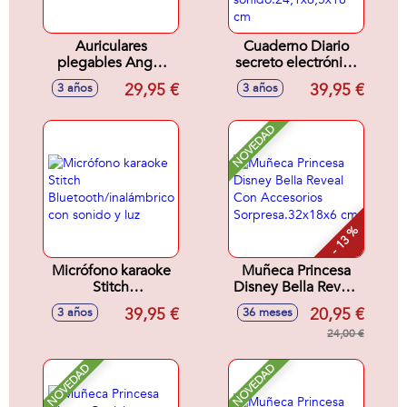
Auriculares
Cuaderno Diario
plegables Angel
secreto electrónico
Stitch con cable
Disney Angel
29,95 €
39,95 €
3 años
3 años
¡responde
Stitch. Con codigo
llamadas!
secreto efectos de
luces y
NOVEDAD
sonido.24,1x6,5x18
cm
- 13 %
Micrófono karaoke
Muñeca Princesa
Stitch
Disney Bella Reveal
Bluetooth/inalámbrico
Con Accesorios
39,95 €
20,95 €
3 años
36 meses
con sonido y luz
Sorpresa.32x18x6
cm
24,00 €
NOVEDAD
NOVEDAD