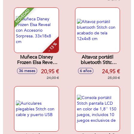
Botes.
cm.
NOVEDAD
- 13 %
Muñeca Disney
Altavoz portátil
Frozen Elsa Reveal
bluetooth Stitch
con Accesorio
con acabado de
20,95 €
24,95 €
36 meses
6 años
Sorpresa. 33x18x8
tela 12x4x8 cm
cm
24,00 €
25,00 €