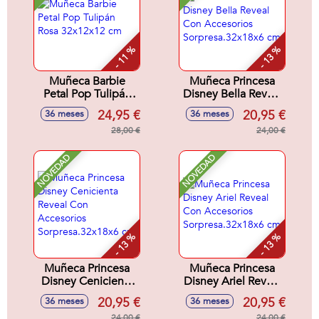
- 11 %
- 13 %
Muñeca Barbie
Muñeca Princesa
Petal Pop Tulipán
Disney Bella Reveal
Rosa 32x12x12 cm
Con Accesorios
24,95 €
20,95 €
36 meses
36 meses
Sorpresa.32x18x6
28,00 €
cm
24,00 €
NOVEDAD
NOVEDAD
- 13 %
- 13 %
Muñeca Princesa
Muñeca Princesa
Disney Cenicienta
Disney Ariel Reveal
Reveal Con
Con Accesorios
20,95 €
20,95 €
36 meses
36 meses
Accesorios
Sorpresa.32x18x6
24,00 €
24,00 €