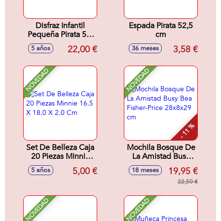
Disfraz Infantil
Espada Pirata 52,5
Pequeña Pirata 5-6
cm
Años
22,00 €
3,58 €
5 años
36 meses
NOVEDAD
NOVEDAD
- 11 %
Set De Belleza Caja
Mochila Bosque De
20 Piezas Minnie
La Amistad Busy
16.5 X 18.0 X 2.0
Bea Fisher-Price
5,00 €
19,95 €
5 años
18 meses
Cm
28x8x29 cm
22,50 €
NOVEDAD
NOVEDAD