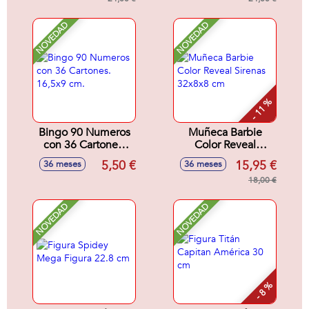
Sorpresa.32x18x6
cm
cm
NOVEDAD
NOVEDAD
- 11 %
Bingo 90 Numeros
Muñeca Barbie
con 36 Cartones.
Color Reveal
16,5x9 cm.
Sirenas 32x8x8 cm
5,50 €
15,95 €
36 meses
36 meses
18,00 €
NOVEDAD
NOVEDAD
- 8 %