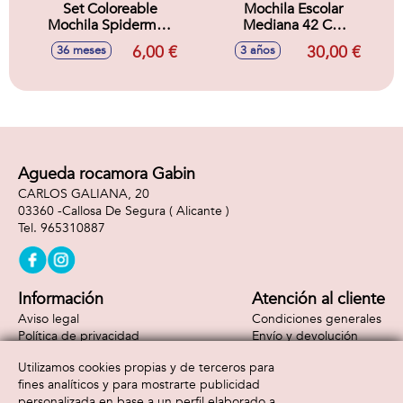
Set Coloreable
Mochila Escolar
Mochila Spiderman
Mediana 42 Cm
16.0 X 26.0 X 5.0
Spiderman 32.0 X
6,00 €
30,00 €
36 meses
3 años
Cm
42.0 X 15.0 Cm
Agueda rocamora Gabin
CARLOS GALIANA, 20
03360 -
Callosa De Segura
( Alicante )
965310887
Información
Atención al cliente
Aviso legal
Condiciones generales
Política de privacidad
Envío y devolución
Política de cookies
Contacto
Utilizamos cookies propias y de terceros para
Formas de pago
fines analíticos y para mostrarte publicidad
personalizada en base a un perfil elaborado a