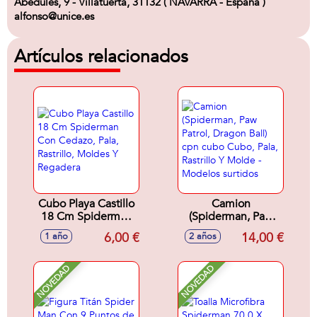
Abedules, 9 - Villatuerta, 31132 ( NAVARRA - España )
alfonso@unice.es
Artículos relacionados
Cubo Playa Castillo
Camion
18 Cm Spiderman
(Spiderman, Paw
Con Cedazo, Pala,
Patrol, Dragon Ball)
6,00 €
14,00 €
1 año
2 años
Rastrillo, Moldes Y
cpn cubo Cubo,
Regadera
Pala, Rastrillo Y
Molde - Modelos
NOVEDAD
NOVEDAD
surtidos