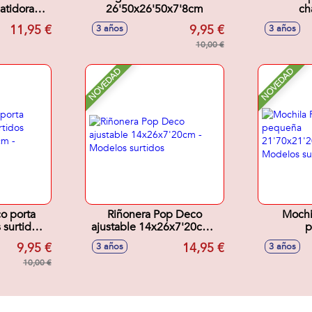
atidora
26'50x26'50x7'8cm
ch
24cm
16'80x1
11,95 €
9,95 €
3 años
3 años
Model
10,00 €
NOVEDAD
NOVEDAD
o porta
Riñonera Pop Deco
Mochi
 surtidos
ajustable 14x26x7'20cm -
p
'50cm -
Modelos surtidos
21'70x2
9,95 €
14,95 €
3 años
3 años
tidos
Model
10,00 €