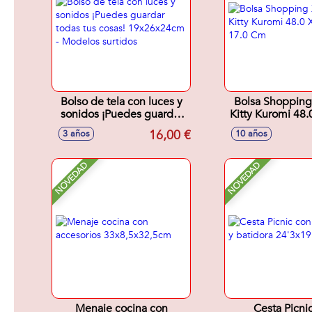
Bolso de tela con luces y
Bolsa Shopping
sonidos ¡Puedes guardar
Kitty Kuromi 48.
todas tus cosas!
17.0 C
16,00 €
3 años
10 años
19x26x24cm - Modelos
surtidos
NOVEDAD
NOVEDAD
Menaje cocina con
Cesta Picni