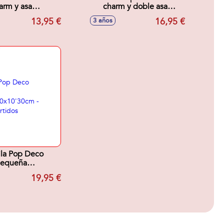
arm y asa
charm y doble asa
5'20x8'40cm -
19'8x20'50x7'50cm -
13,95 €
16,95 €
3 años
os surtidos
Modelos surtidos
la Pop Deco
equeña
1'20x10'30cm -
19,95 €
os surtidos