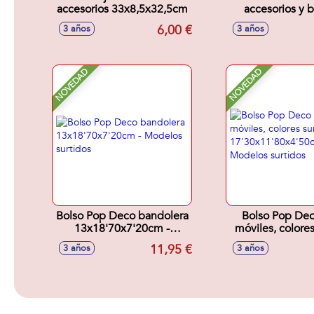
accesorios 33x8,5x32,5cm
accesorios y b
24'3x19'8x
6,00 €
3 años
3 años
NOVEDAD
NOVEDAD
Bolso Pop Deco bandolera
Bolso Pop Dec
13x18'70x7'20cm -
móviles, colores
Modelos surtidos
17'30x11'80x4
11,95 €
3 años
3 años
Modelos sur