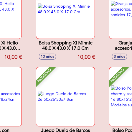
 Xl Hello
Bolsa Shopping Xl Minnie
Granja
0 X 43.0 X
48.0 X 43.0 X 17.0 Cm
accesori
m
sonidos 1
10,00 €
10,00 €
10 años
3 años
NOVEDAD
NOVEDAD
c con
Juego Duelo de Barcos
Bolso Po