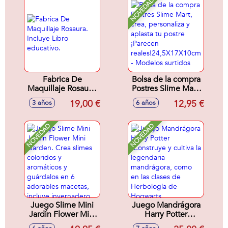
NOVEDAD
Arena Mágica)
38x12,5x14cm
Fabrica De
Bolsa de la compra
Maquillaje Rosaura.
Postres Slime Mart,
Incluye Libro
crea, personaliza y
19,00 €
12,95 €
3 años
6 años
educativo.
aplasta tu postre
¡Parecen
reales!24,5X17X10cm
NOVEDAD
NOVEDAD
- Modelos surtidos
Juego Slime Mini
Juego Mandrágora
Jardín Flower Mini
Harry Potter
Garden. Crea
.Construye y cultiva