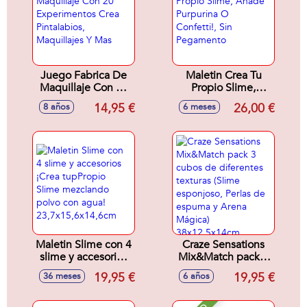
Juego Fabrica De
Maletin Crea Tu
Maquillaje Con 20
Propio Slime,
Experimentos Crea
Añade Purpurina O
14,95 €
26,00 €
8 años
6 meses
Pintalabios,
Confetti!, Sin
Maquillajes Y Mas
Pegamento
Maletin Slime con 4
Craze Sensations
slime y accesorios
Mix&Match pack 3
¡Crea tupPropio
cubos de
19,95 €
19,95 €
36 meses
6 años
Slime mezclando
diferentes texturas
polvo con agua!
(Slime esponjoso,
23,7x15,6x14,6cm
Perlas de espuma y