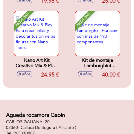
19,95 €
25,00 €
6 años
7 años
slimes coloridos y
la legendaria
aromáticos y
mandrágora, como
guárdalos en 6
en las clases de
NOVEDAD
NOVEDAD
adorables macetas,
Herbología de
incluye
Hogwarts..
invernadero.
Decora a tu gusto
para crear tu propio
mundo floral.
27x25x9cm
Nano Art Kit
Kit de montaje
Creativo Mix & Play.
Lamborghini
Para crear, inflar y
Huracán con mas
24,95 €
40,00 €
8 años
8 años
decorar tus
de 190
primeras figuras
componentes.
con Nano Tape.
Agueda rocamora Gabin
CARLOS GALIANA, 20
03360 -
Callosa De Segura
( Alicante )
965310887