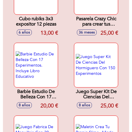
Cubo rubiks 3x3
Pasarela Crazy Chic
expositor 12 piezas
para crear tus
diseños de moda
13,00 €
25,00 €
6 años
36 meses
Barbie Estudio De
Juego Super Kit De
Belleza Con 17
Ciencias Del
Experimentos.
Hormiguero Con
20,00 €
25,00 €
8 años
8 años
Incluye Libro
150 Experimentos
Educativo