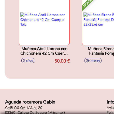
NOVEDAD
Muñeca Abril Llorona con
Muñeca Sirena
Chichonera 42 Cm Cuerpo
Fantasía Pom
Tela
Jabón 32x25
50,00 €
3 años
36 meses
Agueda rocamora Gabin
Inf
CARLOS GALIANA, 20
Avis
03360 -
Callosa De Segura
( Alicante )
Polí