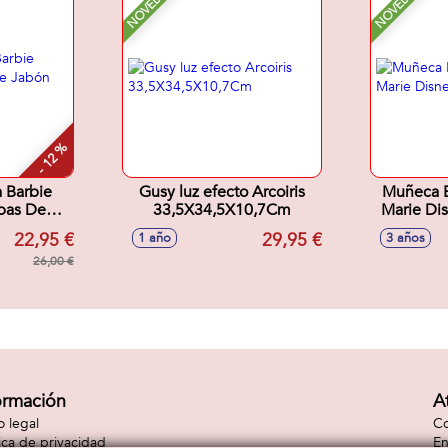
NOVEDAD
NOVEDAD
- 12 %
 Barbie
Gusy luz efecto Arcoiris
Muñeca B
pas De
33,5X34,5X10,7Cm
Marie Dis
x6 cm
22,95 €
29,95 €
1 año
3 años
26,00 €
ormación
A
o legal
Co
tica de privacidad
En