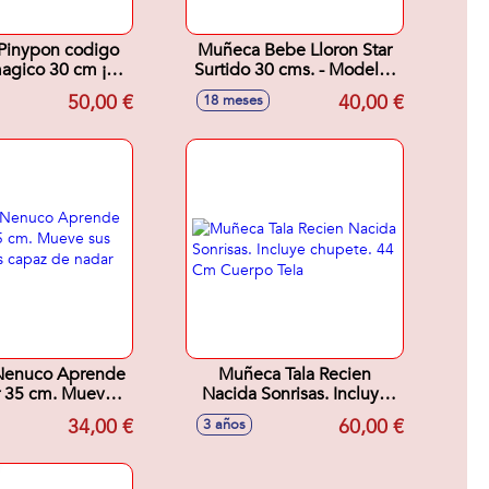
Pinypon codigo
Muñeca Bebe Lloron Star
agico 30 cm ¡su
Surtido 30 cms. - Modelos
 se ilumina!
surtidos
50,00 €
40,00 €
18 meses
enuco Aprende
Muñeca Tala Recien
r 35 cm. Mueve
Nacida Sonrisas. Incluye
as y es capaz de
chupete. 44 Cm Cuerpo
34,00 €
60,00 €
3 años
dar solo.
Tela