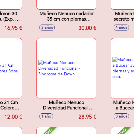
loron 30
Muñeco Nenuco nadador
Muñeca 
 (Exp. 9
35 cm con piernas
secreto m
articuladas
pelo
16,95 €
30,00 €
3 años
4 años
to 31 Cm
Muñeco Nenuco
Muñeco N
Diversidad Funcional -
a Bucea
Sindrome de Down
sus piern
12,00 €
28,95 €
1 año
3 años
na