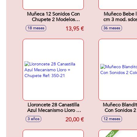
Muñeca 12 Sonidos Con
Muñeco Bebe l
Chupete 2 Modelos
cm 3 mod. sdos.
Surtidos 30 cm
unds)
13,95 €
18 meses
36 meses
Lloroncete 28 Canastilla
Muñeco Blandi
Azul Mecanismo Lloro +
Con Sonidos 2 Colores
Chupete Ref: 350-21
Sdos
20,00 €
3 años
12 meses