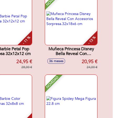
- 11 %
- 13 %
arbie Petal Pop
Muñeca Princesa Disney
osa 32x12x12 cm
Bella Reveal Con
Accesorios
24,95 €
20,95 €
36 meses
Sorpresa.32x18x6 cm
28,00 €
24,00 €
NOVEDAD