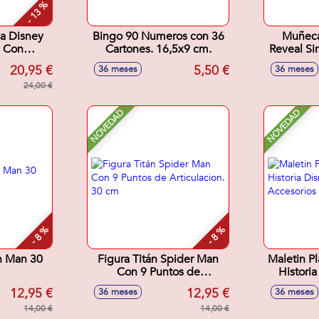
- 13 %
a Disney
Bingo 90 Numeros con 36
Muñeca
l Con
Cartones. 16,5x9 cm.
Reveal Si
os
20,95 €
5,50 €
36 meses
36 meses
18x6 cm
24,00 €
NOVEDAD
NOVEDAD
- 8 %
- 8 %
on Man 30
Figura Titán Spider Man
Maletin P
Con 9 Puntos de
Historia
Articulacion. 30 cm
Con Acces
12,95 €
12,95 €
36 meses
36 meses
14,00 €
14,00 €