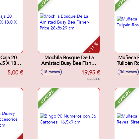
- 11 %
 Caja 20
Mochila Bosque De La
Muñeca B
.5 X 18.0
Amistad Busy Bea Fisher-
Tulipán R
m
Price 28x8x29 cm
5,00 €
19,95 €
18 meses
36 meses
22,50 €
NOVEDAD
NOVEDAD