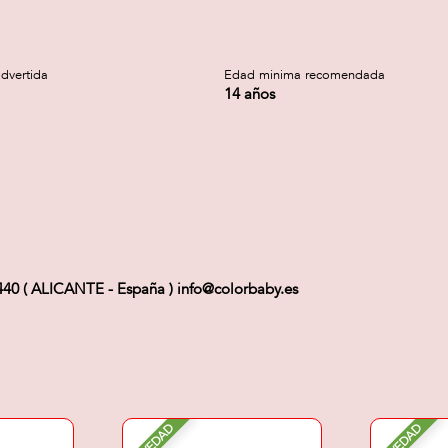
dvertida
Edad minima recomendada
14 años
3440 ( ALICANTE - España ) info@colorbaby.es
NOVEDAD
NOVEDAD