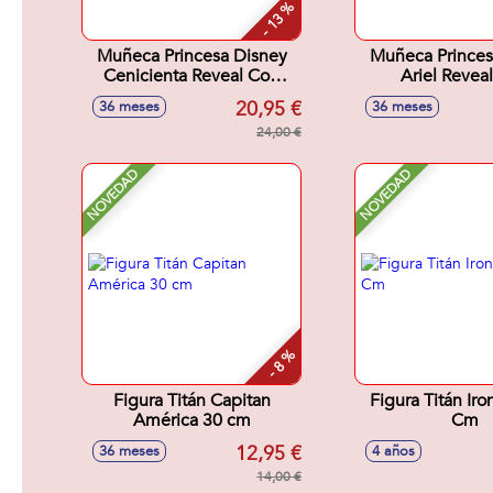
- 13 %
Muñeca Princesa Disney
Muñeca Princes
Cenicienta Reveal Con
Ariel Revea
Accesorios
Accesori
20,95 €
36 meses
36 meses
Sorpresa.32x18x6 cm
Sorpresa.32x
24,00 €
NOVEDAD
NOVEDAD
- 8 %
Figura Titán Capitan
Figura Titán Ir
América 30 cm
Cm
12,95 €
36 meses
4 años
14,00 €