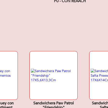
PU - CON REAACH
luey con
Sandwichera Paw Patrol
Sandwich
rtimentos
"Friendship"
Saft