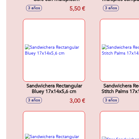
compartimentos 17x14x7
18x13.50x
5,50 €
3 años
3 años
cm
Sandwichera Rectangular
Sandwichera Re
Bluey 17x14x5,6 cm
Stitch Palms 17
3,00 €
3 años
3 años