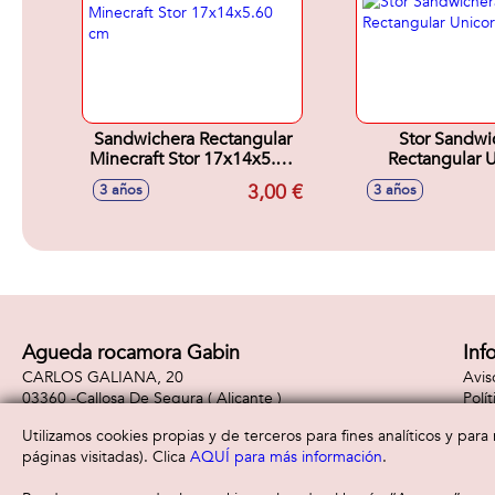
Sandwichera Rectangular
Stor Sandwi
Minecraft Stor 17x14x5.60
Rectangular 
cm
Rainbo
3,00 €
3 años
3 años
Agueda rocamora Gabin
Inf
CARLOS GALIANA, 20
Avis
03360 -
Callosa De Segura
( Alicante )
Polí
965310887
Polí
Utilizamos cookies propias y de terceros para fines analíticos y par
páginas visitadas). Clica
AQUÍ para más información
.