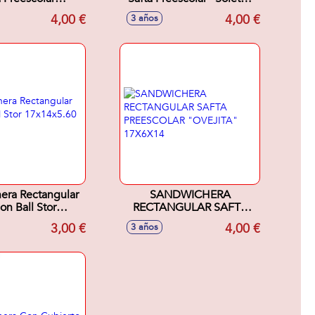
ita" 17X6X14Cm
17X6X14Cm
4,00 €
4,00 €
3 años
era Rectangular
SANDWICHERA
on Ball Stor
RECTANGULAR SAFTA
14x5.60 cm
PREESCOLAR "OVEJITA"
3,00 €
4,00 €
3 años
17X6X14