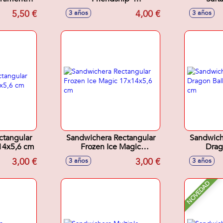
6 cm
17X5,6X13,3Cm
"Ballen
5,50 €
4,00 €
3 años
3 años
ctangular
Sandwichera Rectangular
Sandwich
x14x5,6 cm
Frozen Ice Magic
Drag
17x14x5,6 cm
17x
3,00 €
3,00 €
3 años
3 años
NOVEDAD