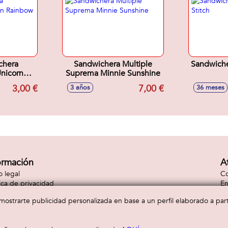
chera
Sandwichera Multiple
Sandwiche
Unicorn
Suprema Minnie Sunshine
w
3,00 €
7,00 €
3 años
36 meses
ormación
A
o legal
Co
tica de privacidad
En
tica de cookies
Co
a mostrarte publicidad personalizada en base a un perfil elaborado a pa