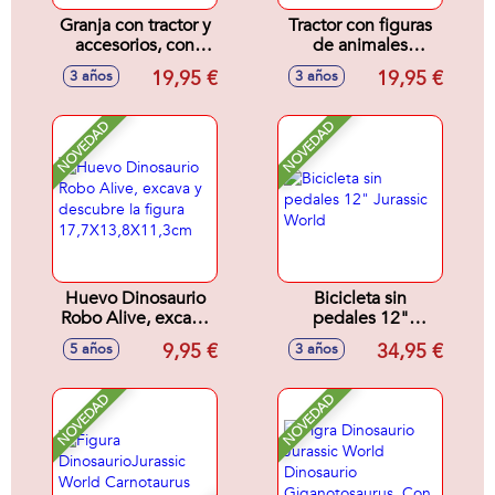
Granja con tractor y
Tractor con figuras
accesorios, con
de animales
luces y sonidos
10'5x44x11'5cm
19,95 €
19,95 €
3 años
3 años
17,7x18,3x33,8cm
NOVEDAD
NOVEDAD
Huevo Dinosaurio
Bicicleta sin
Robo Alive, excava
pedales 12"
y descubre la figura
Jurassic World
9,95 €
34,95 €
5 años
3 años
17,7X13,8X11,3cm
NOVEDAD
NOVEDAD