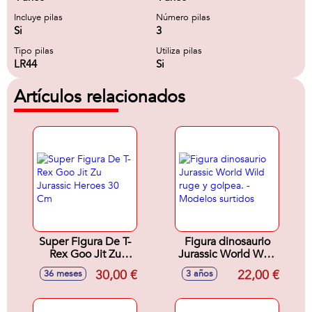
Incluye pilas
Número pilas
Si
3
Tipo pilas
Utiliza pilas
LR44
Si
Artículos relacionados
Super Figura De T-
Figura dinosaurio
Rex Goo Jit Zu
Jurassic World Wild
Jurassic Heroes 30
ruge y golpea. -
30,00 €
22,00 €
36 meses
3 años
Cm
Modelos surtidos