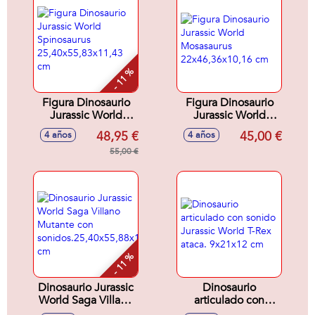
- 11 %
Figura Dinosaurio
Figura Dinosaurio
Jurassic World
Jurassic World
Spinosaurus
Mosasaurus
48,95 €
45,00 €
4 años
4 años
25,40x55,83x11,43
22x46,36x10,16 cm
cm
55,00 €
- 11 %
Dinosaurio Jurassic
Dinosaurio
World Saga Villano
articulado con
Mutante con
sonido Jurassic