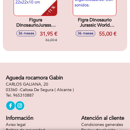
- 11 %
Figura
Figra Dinosaurio
DinosaurioJurassic
Jurassic World
World Carnotaurus
Dinosaurio
31,95 €
55,00 €
36 meses
36 meses
22x22x10 cm
Giganotosaurus.
36,00 €
Con sonidos.
Agueda rocamora Gabin
CARLOS GALIANA, 20
03360 -
Callosa De Segura
( Alicante )
965310887
Información
Atención al cliente
Aviso legal
Condiciones generales