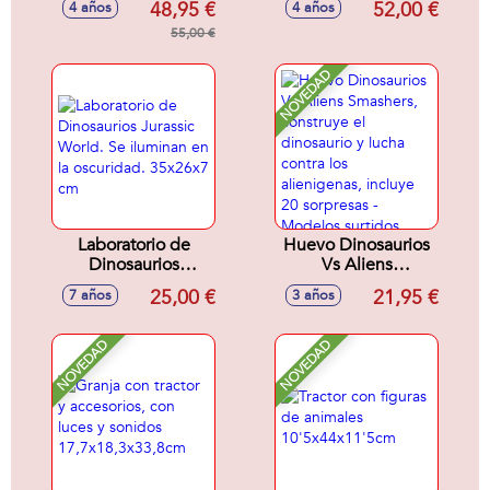
48,95 €
52,00 €
4 años
4 años
sonidos.25,40x55,88x17,78
World T-Rex ataca.
cm
55,00 €
9x21x12 cm
NOVEDAD
Laboratorio de
Huevo Dinosaurios
Dinosaurios
Vs Aliens
Jurassic World. Se
Smashers,
25,00 €
21,95 €
7 años
3 años
iluminan en la
construye el
oscuridad. 35x26x7
dinosaurio y lucha
cm
contra los
NOVEDAD
NOVEDAD
alienigenas, incluye
20 sorpresas -
Modelos surtidos