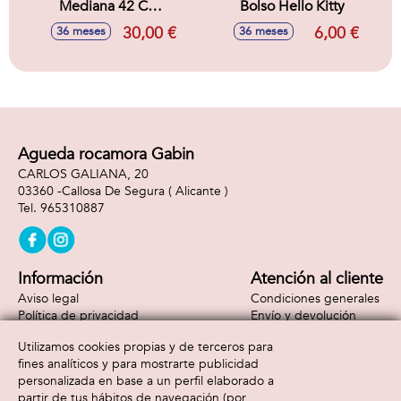
Mediana 42 Cm
Bolso Hello Kitty
Hello Kitty Kuromi
30,00 €
6,00 €
36 meses
36 meses
32.0 X 42.0 X 15.0
Cm
Agueda rocamora Gabin
CARLOS GALIANA, 20
03360 -
Callosa De Segura
( Alicante )
965310887
Información
Atención al cliente
Aviso legal
Condiciones generales
Política de privacidad
Envío y devolución
Política de cookies
Contacto
Utilizamos cookies propias y de terceros para
Formas de pago
fines analíticos y para mostrarte publicidad
personalizada en base a un perfil elaborado a
partir de tus hábitos de navegación (por