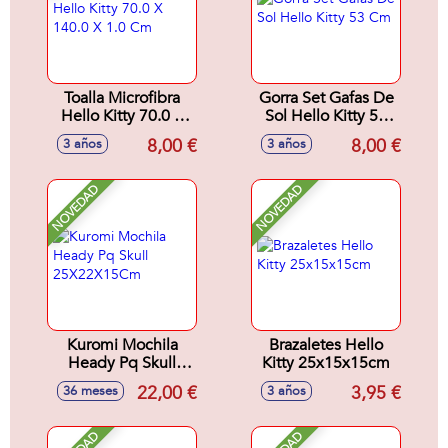
Toalla Microfibra
Gorra Set Gafas De
Hello Kitty 70.0 X
Sol Hello Kitty 53
140.0 X 1.0 Cm
Cm
8,00 €
8,00 €
3 años
3 años
NOVEDAD
NOVEDAD
Kuromi Mochila
Brazaletes Hello
Heady Pq Skull
Kitty 25x15x15cm
25X22X15Cm
22,00 €
3,95 €
36 meses
3 años