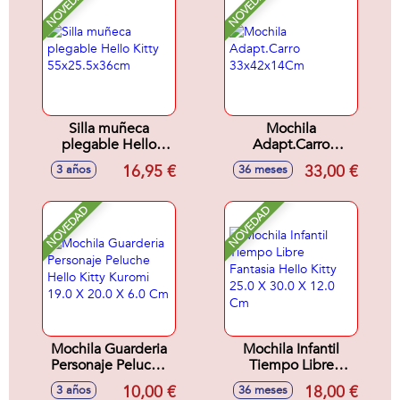
NOVEDAD
NOVEDAD
Silla muñeca
Mochila
plegable Hello
Adapt.Carro
Kitty
33x42x14Cm
16,95 €
33,00 €
3 años
36 meses
55x25.5x36cm
NOVEDAD
NOVEDAD
Mochila Guarderia
Mochila Infantil
Personaje Peluche
Tiempo Libre
Hello Kitty Kuromi
Fantasia Hello Kitty
10,00 €
18,00 €
3 años
36 meses
19.0 X 20.0 X 6.0
25.0 X 30.0 X 12.0