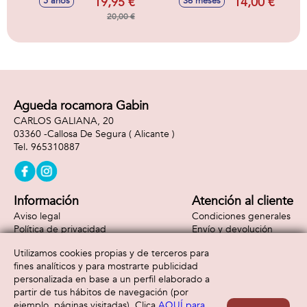
19,95 €
14,00 €
5 años
36 meses
jeringuilla
introduce agua en
20,00 €
el huevo y
descubre tu nuevo
dinosaurio.
14,90x14,90x10,10
cm
Agueda rocamora Gabin
CARLOS GALIANA, 20
03360 -
Callosa De Segura
( Alicante )
965310887
Información
Atención al cliente
Aviso legal
Condiciones generales
Política de privacidad
Envío y devolución
Política de cookies
Contacto
Utilizamos cookies propias y de terceros para
Formas de pago
fines analíticos y para mostrarte publicidad
personalizada en base a un perfil elaborado a
partir de tus hábitos de navegación (por
ejemplo, páginas visitadas). Clica
AQUÍ para