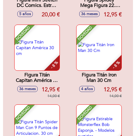
Figura Mini Stretch
Figura Spidey
DC Comics. Estruja
Mega Figura 22.8
y estíralo!17 cm -
cm
20,00 €
12,95 €
5 años
36 meses
Modelos surtidos
NOVEDAD
NOVEDAD
- 8 %
- 8 %
Figura Titán
Figura Titán Iron
Capitan América 30
Man 30 Cm
cm
12,95 €
12,95 €
36 meses
4 años
14,00 €
14,00 €
NOVEDAD
NOVEDAD