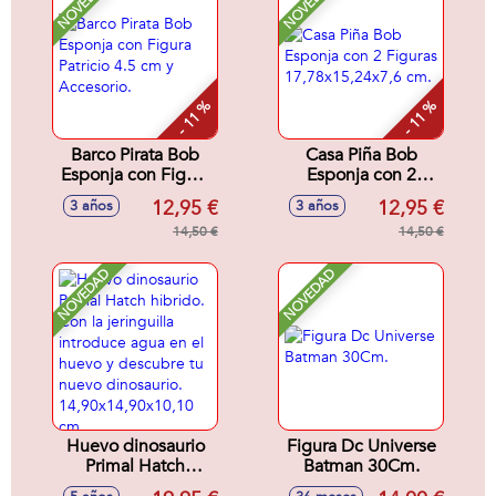
NOVEDAD
NOVEDAD
- 11 %
- 11 %
Barco Pirata Bob
Casa Piña Bob
Esponja con Figura
Esponja con 2
Patricio 4.5 cm y
Figuras
12,95 €
12,95 €
3 años
3 años
Accesorio.
17,78x15,24x7,6
14,50 €
cm.
14,50 €
NOVEDAD
NOVEDAD
Huevo dinosaurio
Figura Dc Universe
Primal Hatch
Batman 30Cm.
hibrido. Con la