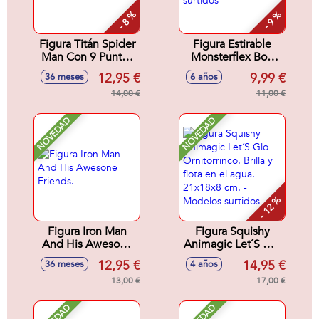
- 8 %
- 9 %
Figura Titán Spider
Figura Estirable
Man Con 9 Puntos
Monsterflex Bob
de Articulacion. 30
Esponja. - Modelos
12,95 €
9,99 €
36 meses
6 años
cm
surtidos
14,00 €
11,00 €
NOVEDAD
NOVEDAD
- 12 %
Figura Iron Man
Figura Squishy
And His Awesone
Animagic Let´S Glo
Friends.
Ornitorrinco. Brilla y
12,95 €
14,95 €
36 meses
4 años
flota en el agua.
13,00 €
21x18x8 cm. -
17,00 €
Modelos surtidos