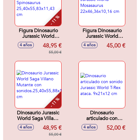
- 11 %
Figura Dinosaurio
Figura Dinosaurio
Jurassic World
Jurassic World
Spinosaurus
Mosasaurus
48,95 €
45,00 €
4 años
4 años
25,40x55,83x11,43
22x46,36x10,16 cm
cm
55,00 €
- 11 %
Dinosaurio Jurassic
Dinosaurio
World Saga Villano
articulado con
Mutante con
sonido Jurassic
48,95 €
52,00 €
4 años
4 años
sonidos.25,40x55,88x17,78
World T-Rex ataca.
cm
55,00 €
9x21x12 cm