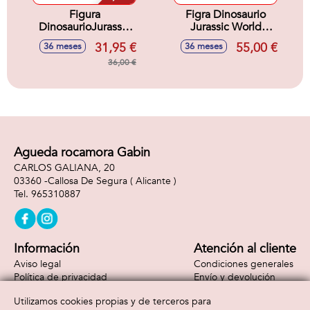
Figura
Figra Dinosaurio
DinosaurioJurassic
Jurassic World
World Carnotaurus
Dinosaurio
31,95 €
55,00 €
36 meses
36 meses
22x22x10 cm
Giganotosaurus.
36,00 €
Con sonidos.
Agueda rocamora Gabin
CARLOS GALIANA, 20
03360 -
Callosa De Segura
( Alicante )
965310887
Información
Atención al cliente
Aviso legal
Condiciones generales
Política de privacidad
Envío y devolución
Política de cookies
Contacto
Utilizamos cookies propias y de terceros para
Formas de pago