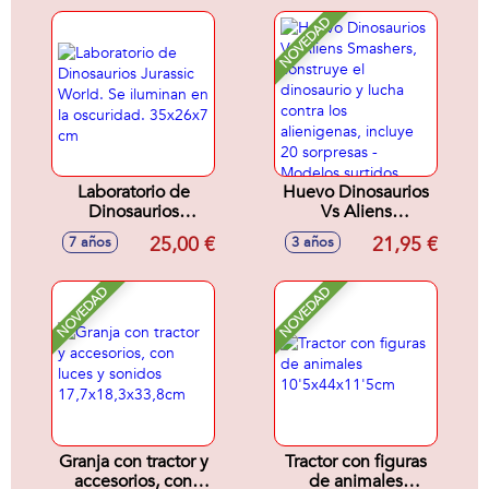
NOVEDAD
Laboratorio de
Huevo Dinosaurios
Dinosaurios
Vs Aliens
Jurassic World. Se
Smashers,
25,00 €
21,95 €
7 años
3 años
iluminan en la
construye el
oscuridad. 35x26x7
dinosaurio y lucha
cm
contra los
NOVEDAD
NOVEDAD
alienigenas, incluye
20 sorpresas -
Modelos surtidos
Granja con tractor y
Tractor con figuras
accesorios, con
de animales