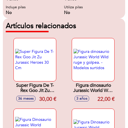
Incluye pilas
Utiliza pilas
No
No
Artículos relacionados
Super Figura De T-
Figura dinosaurio
Rex Goo Jit Zu
Jurassic World Wild
Jurassic Heroes 30
ruge y golpea. -
30,00 €
22,00 €
36 meses
3 años
Cm
Modelos surtidos