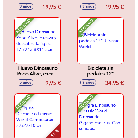
luces y sonidos
10'5x44x11'5cm
19,95 €
19,95 €
3 años
3 años
17,7x18,3x33,8cm
NOVEDAD
NOVEDAD
Huevo Dinosaurio
Bicicleta sin
Robo Alive, excava
pedales 12"
y descubre la figura
Jurassic World
9,95 €
34,95 €
5 años
3 años
17,7X13,8X11,3cm
NOVEDAD
NOVEDAD
- 11 %