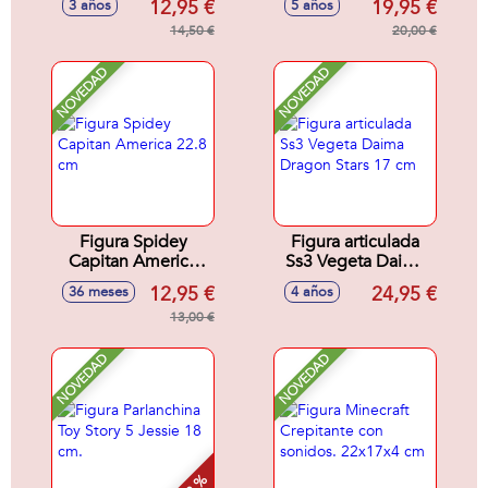
12,95 €
19,95 €
3 años
5 años
17,78x15,24x7,6
jeringuilla
cm.
14,50 €
introduce agua en
20,00 €
el huevo y
descubre tu nuevo
NOVEDAD
NOVEDAD
dinosaurio.
14,90x14,90x10,10
cm
Figura Spidey
Figura articulada
Capitan America
Ss3 Vegeta Daima
22.8 cm
Dragon Stars 17 cm
12,95 €
24,95 €
36 meses
4 años
13,00 €
NOVEDAD
NOVEDAD