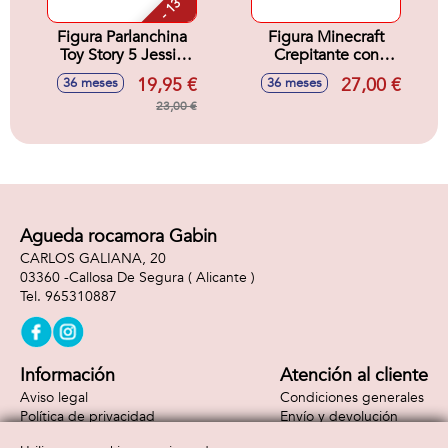
- 13 %
Figura Parlanchina
Figura Minecraft
Toy Story 5 Jessie
Crepitante con
18 cm.
sonidos. 22x17x4
19,95 €
27,00 €
36 meses
36 meses
cm
23,00 €
Agueda rocamora Gabin
CARLOS GALIANA, 20
03360 -
Callosa De Segura
( Alicante )
965310887
Información
Atención al cliente
Aviso legal
Condiciones generales
Política de privacidad
Envío y devolución
Política de cookies
Contacto