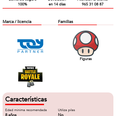
100%
en 14 días
965 31 08 87
Marca / licencia
Familias
Figuras
Características
Edad minima recomendada
Utiliza pilas
8 años
No