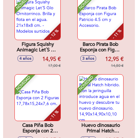
NOVEDAD
NOVEDAD
- 12 %
- 11 %
Figura Squishy
Barco Pirata Bob
Animagic Let´S Glo
Esponja con Figura
Ornitorrinco. Brilla y
Patricio 4.5 cm y
14,95 €
12,95 €
4 años
3 años
flota en el agua.
Accesorio.
21x18x8 cm. -
17,00 €
14,50 €
Modelos surtidos
NOVEDAD
NOVEDAD
- 11 %
Casa Piña Bob
Huevo dinosaurio
Esponja con 2
Primal Hatch
Figuras
hibrido. Con la