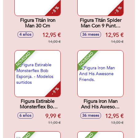
- 8 %
- 8 %
Figura Titán Iron
Figura Titán Spider
Man 30 Cm
Man Con 9 Puntos
de Articulacion. 30
12,95 €
12,95 €
4 años
36 meses
cm
14,00 €
14,00 €
NOVEDAD
NOVEDAD
- 9 %
Figura Estirable
Figura Iron Man
Monsterflex Bob
And His Awesone
Esponja. - Modelos
Friends.
9,99 €
12,95 €
6 años
36 meses
surtidos
11,00 €
13,00 €