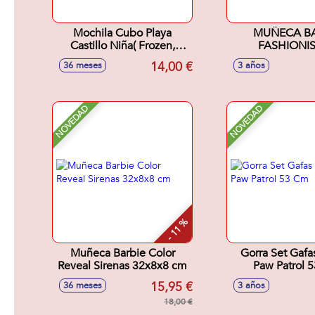
Mochila Cubo Playa
MUÑECA BA
Castillo Niña( Frozen,
FASHIONI
Minnie, Barbie) Con
14,00 €
36 meses
3 años
Cedazo, Pala, Rastrillo,
Regadera Y Moldes 18Cm
- Modelos surtidos
NOVEDAD
NOVEDAD
- 11 %
Muñeca Barbie Color
Gorra Set Gafa
Reveal Sirenas 32x8x8 cm
Paw Patrol 
15,95 €
36 meses
3 años
18,00 €