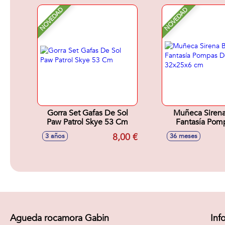
NOVEDAD
NOVEDAD
Gorra Set Gafas De Sol
Muñeca Sirena
Paw Patrol Skye 53 Cm
Fantasía Pom
Jabón 32x25
8,00 €
3 años
36 meses
Agueda rocamora Gabin
Inf