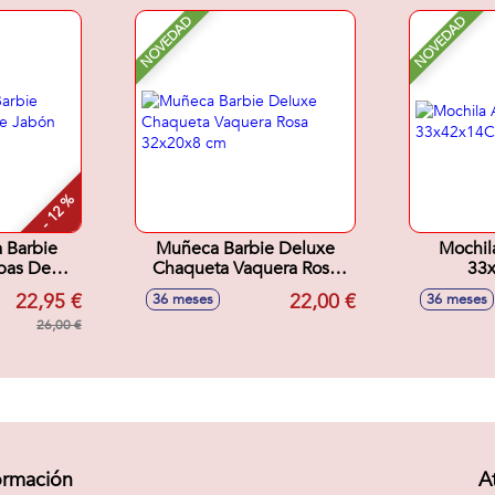
NOVEDAD
NOVEDAD
- 12 %
 Barbie
Muñeca Barbie Deluxe
Mochil
pas De
Chaqueta Vaquera Rosa
33
x6 cm
32x20x8 cm
22,95 €
22,00 €
36 meses
36 meses
26,00 €
ormación
A