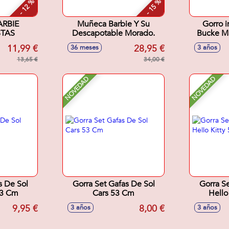
- 12 %
- 15 %
RBIE
Muñeca Barbie Y Su
Gorro i
STAS
Descapotable Morado.
Bucke Malibu 
11,99 €
28,95 €
36 meses
3 años
13,65 €
34,00 €
NOVEDAD
NOVEDAD
s De Sol
Gorra Set Gafas De Sol
Gorra S
53 Cm
Cars 53 Cm
Hello
9,95 €
8,00 €
3 años
3 años