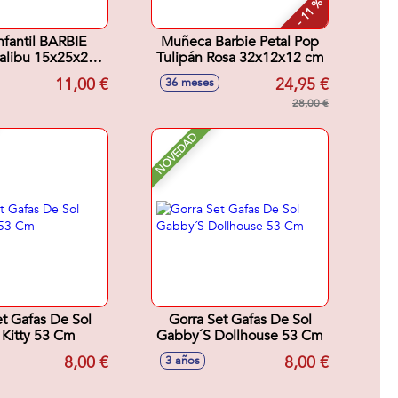
- 11 %
nfantil BARBIE
Muñeca Barbie Petal Pop
15x25x25
Tulipán Rosa 32x12x12 cm
cm
11,00 €
24,95 €
36 meses
28,00 €
NOVEDAD
et Gafas De Sol
Gorra Set Gafas De Sol
 Kitty 53 Cm
Gabby´S Dollhouse 53 Cm
8,00 €
8,00 €
3 años