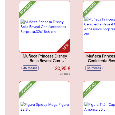
NOVEDAD
NOVEDAD
- 13 %
Muñeca Princesa Disney
Muñeca Princes
Bella Reveal Con
Cenicienta Re
Accesorios
Accesori
20,95 €
36 meses
36 meses
Sorpresa.32x18x6 cm
Sorpresa.32x
24,00 €
NOVEDAD
NOVEDAD