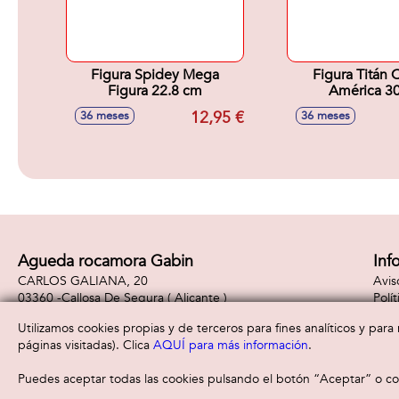
Figura Spidey Mega
Figura Titán 
Figura 22.8 cm
América 3
12,95 €
36 meses
36 meses
Agueda rocamora Gabin
Inf
CARLOS GALIANA, 20
Avis
03360 -
Callosa De Segura
( Alicante )
Polí
965310887
Polí
Utilizamos cookies propias y de terceros para fines analíticos y par
páginas visitadas). Clica
AQUÍ para más información
.
Puedes aceptar todas las cookies pulsando el botón “Aceptar” o con