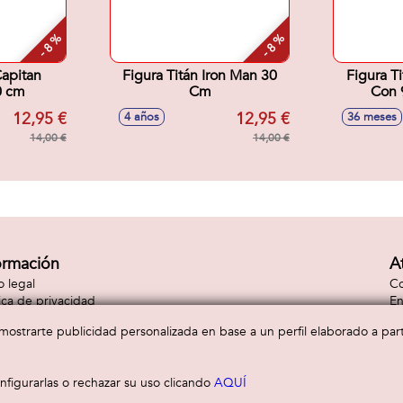
- 8 %
- 8 %
Capitan
Figura Titán Iron Man 30
Figura T
0 cm
Cm
Con 
Articu
12,95 €
12,95 €
4 años
36 meses
14,00 €
14,00 €
ormación
A
o legal
Co
tica de privacidad
En
tica de cookies
Co
a mostrarte publicidad personalizada en base a un perfil elaborado a pa
figurarlas o rechazar su uso clicando
AQUÍ