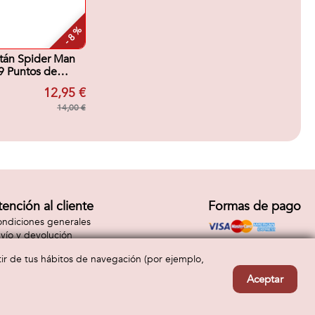
- 8 %
itán Spider Man
9 Puntos de
lacion. 30 cm
12,95 €
14,00 €
tención al cliente
Formas de pago
ndiciones generales
vío y devolución
ntacto
rtir de tus hábitos de navegación (por ejemplo,
Aceptar