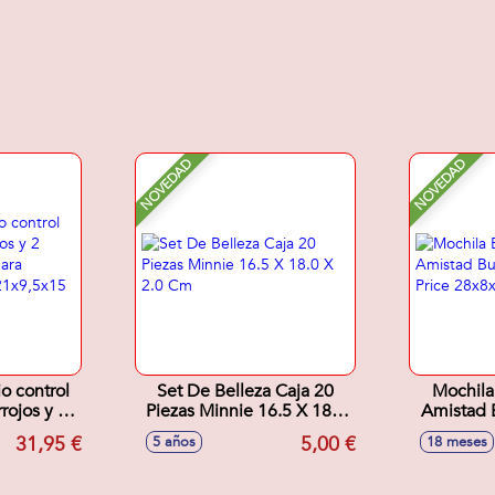
NOVEDAD
NOVEDAD
o control
Set De Belleza Caja 20
Mochila
rrojos y 2
Piezas Minnie 16.5 X 18.0
Amistad B
cto para
X 2.0 Cm
Price
31,95 €
5,00 €
5 años
18 meses
 casa!
 cm