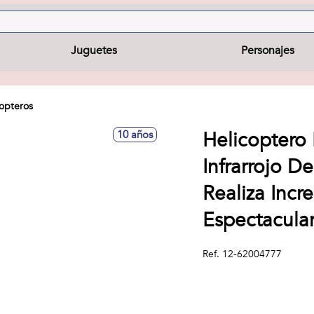
Juguetes
Personajes
copteros
Helicoptero
10 años
Infrarrojo D
Realiza Incr
Espectacular
Ref.
12-62004777