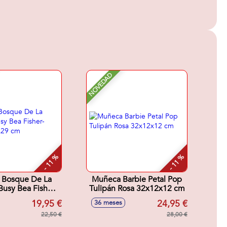
NOVEDAD
- 11 %
- 11 %
 Bosque De La
Muñeca Barbie Petal Pop
usy Bea Fisher-
Tulipán Rosa 32x12x12 cm
 28x8x29 cm
19,95 €
24,95 €
36 meses
22,50 €
28,00 €