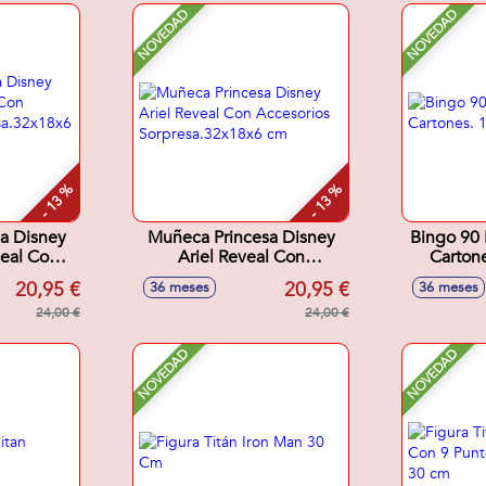
NOVEDAD
NOVEDAD
- 13 %
- 13 %
a Disney
Muñeca Princesa Disney
Bingo 90
veal Con
Ariel Reveal Con
Cartone
os
Accesorios
20,95 €
20,95 €
36 meses
36 meses
18x6 cm
Sorpresa.32x18x6 cm
24,00 €
24,00 €
NOVEDAD
NOVEDAD