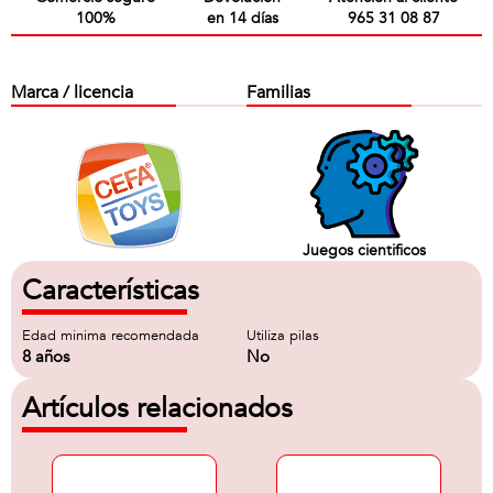
100%
en 14 días
965 31 08 87
Marca / licencia
Familias
Juegos cientificos
Características
Edad minima recomendada
Utiliza pilas
8 años
No
Artículos relacionados