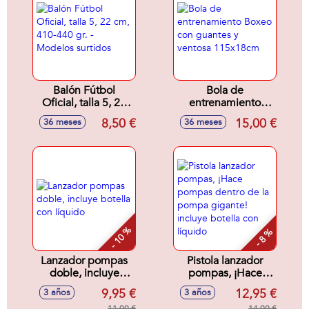
Balón Fútbol
Bola de
Oficial, talla 5, 22
entrenamiento
cm, 410-440 gr. -
Boxeo con guantes
8,50 €
15,00 €
36 meses
36 meses
Modelos surtidos
y ventosa
115x18cm
- 10 %
- 8 %
Lanzador pompas
Pistola lanzador
doble, incluye
pompas, ¡Hace
botella con líquido
pompas dentro de
9,95 €
12,95 €
3 años
3 años
la pompa gigante!
11,00 €
14,00 €