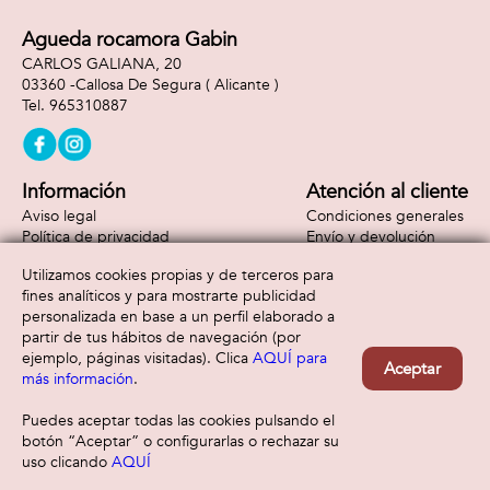
Agueda rocamora Gabin
CARLOS GALIANA, 20
03360 -
Callosa De Segura
( Alicante )
965310887
Información
Atención al cliente
Aviso legal
Condiciones generales
Política de privacidad
Envío y devolución
Política de cookies
Contacto
Utilizamos cookies propias y de terceros para
Formas de pago
fines analíticos y para mostrarte publicidad
personalizada en base a un perfil elaborado a
partir de tus hábitos de navegación (por
ejemplo, páginas visitadas). Clica
AQUÍ para
Aceptar
más información
.
Puedes aceptar todas las cookies pulsando el
botón “Aceptar” o configurarlas o rechazar su
uso clicando
AQUÍ