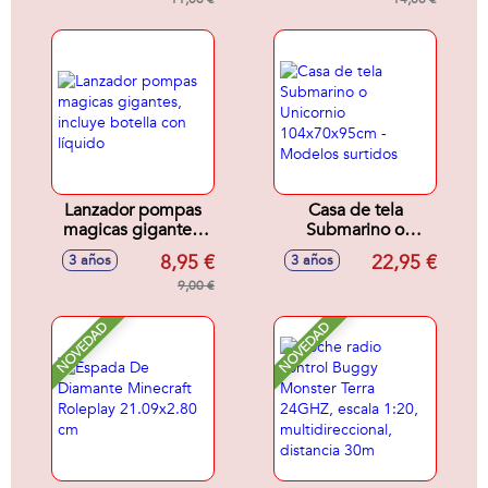
incluye botella con
líquido
Lanzador pompas
Casa de tela
magicas gigantes,
Submarino o
incluye botella con
Unicornio
8,95 €
22,95 €
3 años
3 años
líquido
104x70x95cm -
9,00 €
Modelos surtidos
NOVEDAD
NOVEDAD