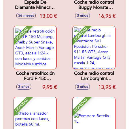
Espada De
Coche radio control
Diamante Minecraft
Buggy Monster
Roleplay
Terra 24GHZ,
13,00 €
16,95 €
36 meses
3 años
21.09x2.80 cm
escala 1:20,
multidireccional,
distancia 30m
NOVEDAD
NOVEDAD
Coche retrofricción
Coche radio control
Ford F-150
Lamborghini
Mustang, Shelby
Aventador SVJ
9,95 €
13,95 €
3 años
3 años
Super Snake, Astor
Roadster, Porsche
Martin Vantage
911 RS GT3, Aston
GT3, escala 1:24,k
Martin Vantage
NOVEDAD
NOVEDAD
con luces y sonidos
GT3 escala 1:24,
- Modelos surtidos
neumáticos de
goma, con luces -
Modelos surtidos