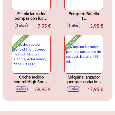
Pistola lanzador
Pompero Botella
pompas con luces,
1L.
botella 60 ml.
7,95 €
3,95 €
3 años
3 años
NOVEDAD
NOVEDAD
Coche radido
Máquina lanzador
control High Speed
pompas cortadora
Hotrod Tiburón
de cesped, botella
59,95 €
17,95 €
3 años
3 años
2.4Ghz, echa
118 ml.
humo, tiene luz
LED