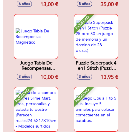
jardín en miniatura
13,00 €
35,00 €
6 años
8 años
simulando un
entorno natural
NOVEDAD
Juego Tabla De
Puzzle Superpack 4
Recompensas
en1 Stitch (Puzzle
Magnetico
25 otro 50 un juego
10,00 €
13,95 €
3 años
3 años
de memoria y un
dominó de 28
piezas).
NOVEDAD
NOVEDAD