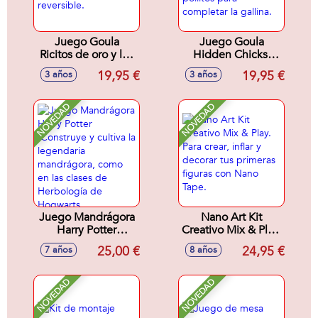
mundo floral.
27x25x9cm
Juego Goula
Juego Goula
Ricitos de oro y los
Hidden Chicks.
tres osos. 2
Incluye 2 modos de
19,95 €
19,95 €
3 años
3 años
modelos de juego
juego. Encuentra
con tablero
los pollitos para
reversible.
completar la
NOVEDAD
NOVEDAD
gallina.
Juego Mandrágora
Nano Art Kit
Harry Potter
Creativo Mix & Play.
.Construye y cultiva
Para crear, inflar y
25,00 €
24,95 €
7 años
8 años
la legendaria
decorar tus
mandrágora, como
primeras figuras
en las clases de
con Nano Tape.
NOVEDAD
NOVEDAD
Herbología de
Hogwarts..