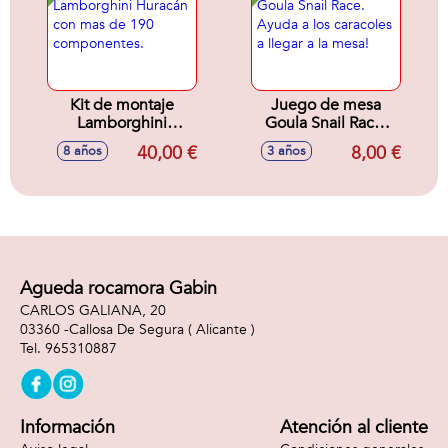
Kit de montaje
Juego de mesa
Lamborghini
Goula Snail Race.
Huracán con mas
Ayuda a los
40,00 €
8,00 €
8 años
3 años
de 190
caracoles a llegar a
componentes.
la mesa!
Agueda rocamora Gabin
CARLOS GALIANA, 20
03360 -
Callosa De Segura
( Alicante )
965310887
Información
Atención al cliente