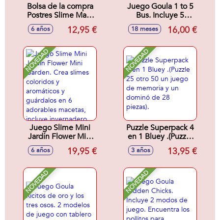
Bolsa de la compra
Juego Goula 1 to 5
Postres Slime Mart,
Bus. Incluye 5
crea, personaliza y
anmales para
12,95 €
16,00 €
6 años
18 meses
aplasta tu postre
colocar
¡Parecen
correctaente en el
reales!24,5X17X10cm
autobus.
NOVEDAD
NOVEDAD
- Modelos surtidos
Juego Slime Mini
Puzzle Superpack 4
Jardín Flower Mini
en 1 Bluey .(Puzzle
Garden. Crea
25 otro 50 un juego
19,95 €
13,95 €
6 años
3 años
slimes coloridos y
de memoria y un
aromáticos y
dominó de 28
guárdalos en 6
piezas).
NOVEDAD
NOVEDAD
adorables macetas,
incluye
invernadero.
Decora a tu gusto
para crear tu propio