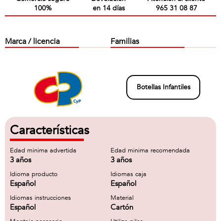
100%
en 14 días
965 31 08 87
Marca / licencia
Familias
Botellas Infantiles
Características
Edad minima advertida
Edad minima recomendada
3 años
3 años
Idioma producto
Idiomas caja
Español
Español
Idiomas instrucciones
Material
Español
Cartón