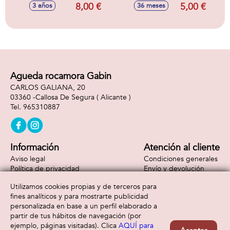
600 ml
T-Rex
8,00 €
5,00 €
3 años
36 meses
Agueda rocamora Gabin
CARLOS GALIANA, 20
03360 -
Callosa De Segura
( Alicante )
965310887
Información
Atención al cliente
Aviso legal
Condiciones generales
Política de privacidad
Envío y devolución
Política de cookies
Contacto
Utilizamos cookies propias y de terceros para
Formas de pago
fines analíticos y para mostrarte publicidad
personalizada en base a un perfil elaborado a
partir de tus hábitos de navegación (por
ejemplo, páginas visitadas). Clica
AQUÍ para