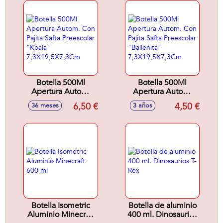
Botella 500Ml
Botella 500Ml
Apertura Autom.
Apertura Autom.
Con Pajita Safta
Con Pajita Safta
6,50 €
4,50 €
36 meses
3 años
Preescolar "Koala"
Preescolar
7,3X19,5X7,3Cm
"Ballenita"
7,3X19,5X7,3Cm
Botella Isometric
Botella de aluminio
Aluminio Minecraft
400 ml. Dinosaurios