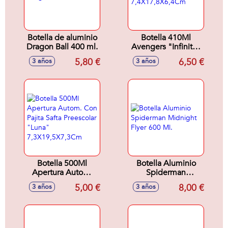
Botella de aluminio
Botella 410Ml
Dragon Ball 400 ml.
Avengers "Infinity"
7,4X17,8X6,4Cm
5,80 €
6,50 €
3 años
3 años
Botella 500Ml
Botella Aluminio
Apertura Autom.
Spiderman
Con Pajita Safta
Midnight Flyer 600
5,00 €
8,00 €
3 años
3 años
Preescolar "Luna"
Ml.
7,3X19,5X7,3Cm