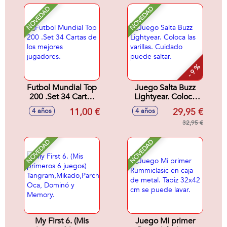
y 4 Booster)
de los mejores
jugadores y campo
NOVEDAD
NOVEDAD
de juego.
- 9 %
Futbol Mundial Top
Juego Salta Buzz
200 .Set 34 Cartas
Lightyear. Coloca
de los mejores
las varillas. Cuidado
11,00 €
29,95 €
4 años
4 años
jugadores.
puede saltar.
32,95 €
NOVEDAD
NOVEDAD
My First 6. (Mis
Juego Mi primer