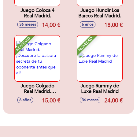
Juego Coloca 4
Juego Hundir Los
Real Madrid.
Barcos Real Madrid.
14,00 €
18,00 €
36 meses
6 años
NOVEDAD
NOVEDAD
Juego Colgado
Juego Rummy de
Real Madrid.
Luxe Real Madrid
¡Descubre la
15,00 €
24,00 €
6 años
36 meses
palabra secreta de
tu oponente antes
que el!