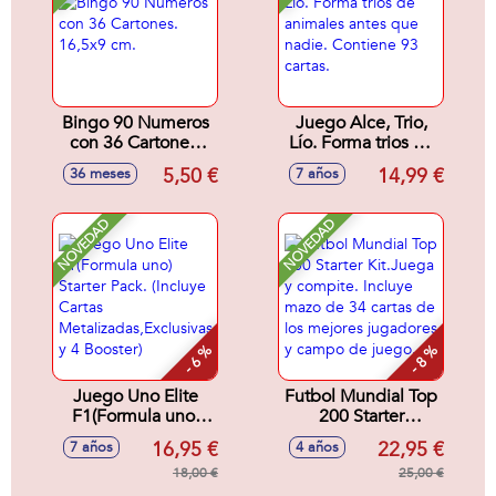
Bingo 90 Numeros
Juego Alce, Trio,
con 36 Cartones.
Lío. Forma trios de
16,5x9 cm.
animales antes que
5,50 €
14,99 €
36 meses
7 años
nadie. Contiene 93
cartas.
NOVEDAD
NOVEDAD
- 6 %
- 8 %
Juego Uno Elite
Futbol Mundial Top
F1(Formula uno)
200 Starter
Starter Pack.
Kit.Juega y
16,95 €
22,95 €
7 años
4 años
(Incluye Cartas
compite. Incluye
Metalizadas,Exclusivas
18,00 €
mazo de 34 cartas
25,00 €