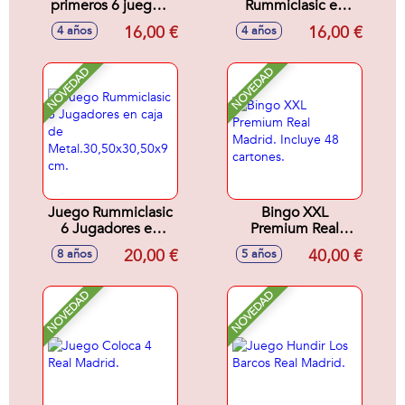
primeros 6 juegos)
Rummiclasic en
Tangram,Mikado,Parchís,
caja de metal. Tapiz
16,00 €
16,00 €
4 años
4 años
Oca, Dominó y
32x42 cm se
Memory.
puede lavar.
NOVEDAD
NOVEDAD
Juego Rummiclasic
Bingo XXL
6 Jugadores en
Premium Real
caja de
Madrid. Incluye 48
20,00 €
40,00 €
8 años
5 años
Metal.30,50x30,50x9
cartones.
cm.
NOVEDAD
NOVEDAD