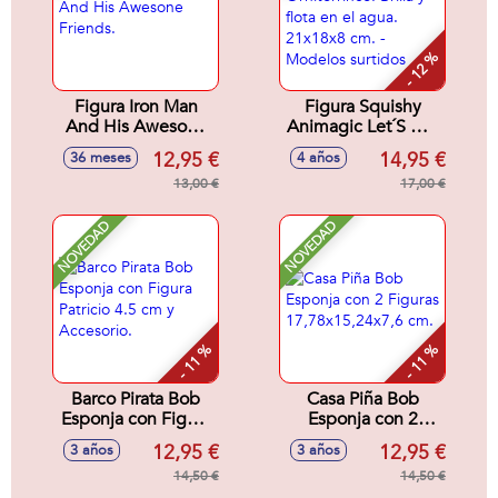
- 12 %
Figura Iron Man
Figura Squishy
And His Awesone
Animagic Let´S Glo
Friends.
Ornitorrinco. Brilla y
12,95 €
14,95 €
36 meses
4 años
flota en el agua.
13,00 €
21x18x8 cm. -
17,00 €
Modelos surtidos
NOVEDAD
NOVEDAD
- 11 %
- 11 %
Barco Pirata Bob
Casa Piña Bob
Esponja con Figura
Esponja con 2
Patricio 4.5 cm y
Figuras
12,95 €
12,95 €
3 años
3 años
Accesorio.
17,78x15,24x7,6
14,50 €
cm.
14,50 €