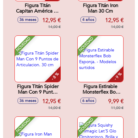
Figura Titán
Figura Titán Iron
Capitan América 30
Man 30 Cm
cm
12,95 €
12,95 €
36 meses
4 años
14,00 €
14,00 €
NOVEDAD
NOVEDAD
- 8 %
- 9 %
Figura Titán Spider
Figura Estirable
Man Con 9 Puntos
Monsterflex Bob
de Articulacion. 30
Esponja. - Modelos
12,95 €
9,99 €
36 meses
6 años
cm
surtidos
14,00 €
11,00 €
NOVEDAD
NOVEDAD