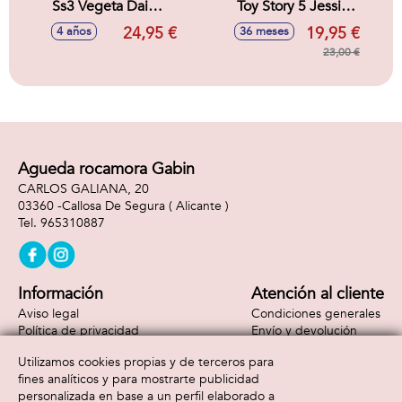
Ss3 Vegeta Daima
Toy Story 5 Jessie
Dragon Stars 17 cm
18 cm.
24,95 €
19,95 €
4 años
36 meses
23,00 €
Agueda rocamora Gabin
CARLOS GALIANA, 20
03360 -
Callosa De Segura
( Alicante )
965310887
Información
Atención al cliente
Aviso legal
Condiciones generales
Política de privacidad
Envío y devolución
Política de cookies
Contacto
Utilizamos cookies propias y de terceros para
Formas de pago
fines analíticos y para mostrarte publicidad
personalizada en base a un perfil elaborado a