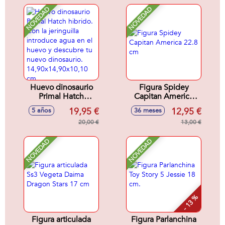
NOVEDAD
NOVEDAD
Huevo dinosaurio
Figura Spidey
Primal Hatch
Capitan America
hibrido. Con la
22.8 cm
19,95 €
12,95 €
5 años
36 meses
jeringuilla
introduce agua en
20,00 €
13,00 €
el huevo y
descubre tu nuevo
NOVEDAD
NOVEDAD
dinosaurio.
14,90x14,90x10,10
cm
- 13 %
Figura articulada
Figura Parlanchina