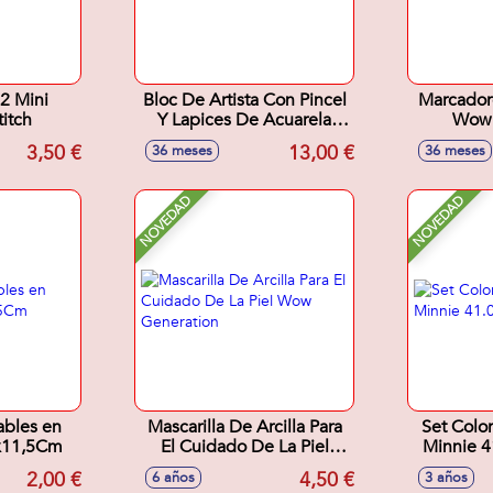
2 Mini
Bloc De Artista Con Pincel
Marcador
itch
Y Lapices De Acuarela
Wow 
Wow Generation
3,50 €
13,00 €
36 meses
36 meses
NOVEDAD
NOVEDAD
ables en
Mascarilla De Arcilla Para
Set Colo
x11,5Cm
El Cuidado De La Piel
Minnie 4
Wow Generation
2,00 €
4,50 €
6 años
3 años