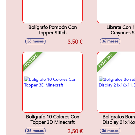
Bolígrafo Pompón Con
Libreta Con 1
Topper Stitch
Crayones St
3,50 €
36 meses
36 meses
NOVEDAD
NOVEDAD
Boligrafo 10 Colores Con
Boligrafos Borr
Topper 3D Minecraft
Display 21x16
3,50 €
36 meses
36 meses