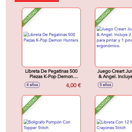
NOVEDAD
NOVEDAD
Libreta De Pegatinas 500
Juego Creart Jun
Piezas K-Pop Demon
& Angel. Incluye 2 tablas
Hunters
para pintar y 
4,00 €
4 años
5 años
ergonómi
NOVEDAD
NOVEDAD