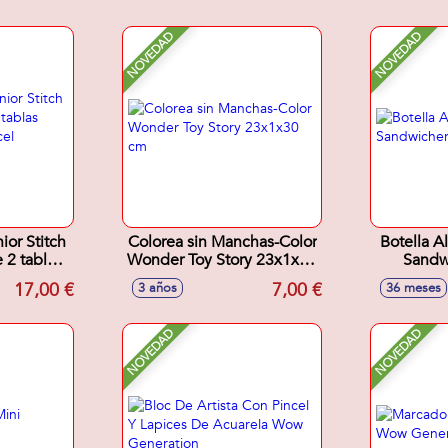
NOVEDAD
NOVEDAD
ior Stitch
Colorea sin Manchas-Color
Botella A
Wonder Toy Story 23x1x30
Sandwi
1 pincel
cm
17,00 €
7,00 €
3 años
36 meses
co.
NOVEDAD
NOVEDAD