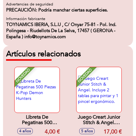
Advertencias de seguridad
PRECAUCIÓN: Podría manchar ciertas superficies.
Información fabricante
TOYNAMICS IBERIA, S.L.U , C/ Onyar 75-81 - Pol. Ind.
Polingesa - Riudellots De La Selva, 17457 ( GERONA -
España ) info@toynamics.com
Artículos relacionados
NOVEDAD
NOVEDAD
Libreta De
Juego Creart Junior
Pegatinas 500
Stitch & Angel.
Piezas K-Pop
Incluye 2 tablas
4,00 €
17,00 €
4 años
5 años
Demon Hunters
para pintar y 1