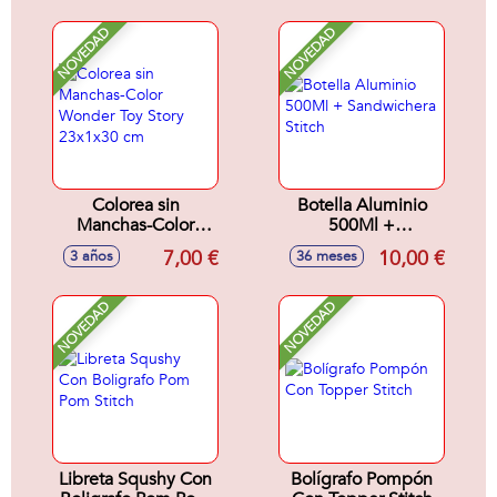
pincel ergonómico.
NOVEDAD
NOVEDAD
Colorea sin
Botella Aluminio
Manchas-Color
500Ml +
Wonder Toy Story
Sandwichera Stitch
7,00 €
10,00 €
3 años
36 meses
23x1x30 cm
NOVEDAD
NOVEDAD
Libreta Squshy Con
Bolígrafo Pompón