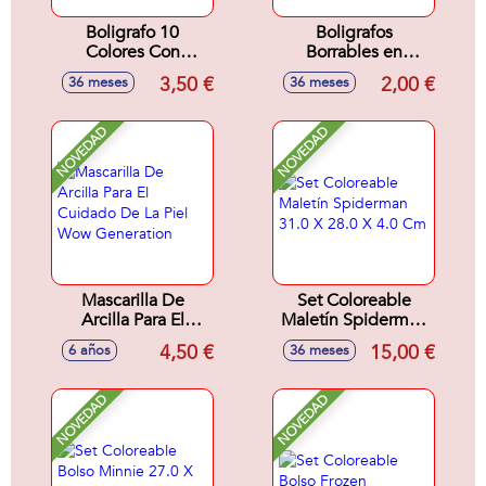
Boligrafo 10
Boligrafos
Colores Con
Borrables en
Topper 3D
Display
3,50 €
2,00 €
36 meses
36 meses
Minecraft
21x16x11,5Cm
NOVEDAD
NOVEDAD
Mascarilla De
Set Coloreable
Arcilla Para El
Maletín Spiderman
Cuidado De La Piel
31.0 X 28.0 X 4.0
4,50 €
15,00 €
6 años
36 meses
Wow Generation
Cm
NOVEDAD
NOVEDAD