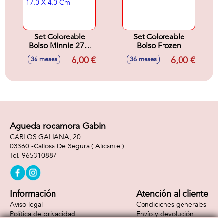
Set Coloreable
Set Coloreable
Bolso Minnie 27.0
Bolso Frozen
X 17.0 X 4.0 Cm
6,00 €
6,00 €
36 meses
36 meses
Agueda rocamora Gabin
CARLOS GALIANA, 20
03360 -
Callosa De Segura
( Alicante )
965310887
Información
Atención al cliente
Aviso legal
Condiciones generales
Política de privacidad
Envío y devolución