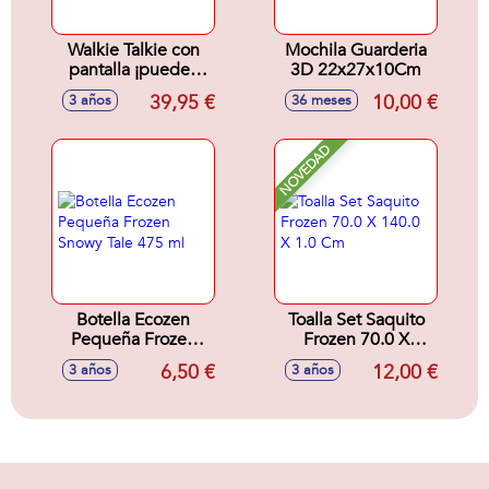
Walkie Talkie con
Mochila Guarderia
pantalla ¡puedes
3D 22x27x10Cm
hacer
39,95 €
10,00 €
3 años
36 meses
videollamadas!
NOVEDAD
Botella Ecozen
Toalla Set Saquito
Pequeña Frozen
Frozen 70.0 X
Snowy Tale 475 ml
140.0 X 1.0 Cm
6,50 €
12,00 €
3 años
3 años