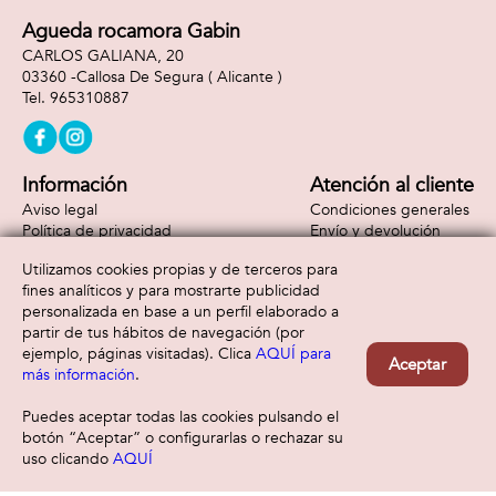
Agueda rocamora Gabin
CARLOS GALIANA, 20
03360 -
Callosa De Segura
( Alicante )
965310887
Información
Atención al cliente
Aviso legal
Condiciones generales
Política de privacidad
Envío y devolución
Política de cookies
Contacto
Utilizamos cookies propias y de terceros para
Formas de pago
fines analíticos y para mostrarte publicidad
personalizada en base a un perfil elaborado a
partir de tus hábitos de navegación (por
ejemplo, páginas visitadas). Clica
AQUÍ para
Aceptar
más información
.
Puedes aceptar todas las cookies pulsando el
botón “Aceptar” o configurarlas o rechazar su
uso clicando
AQUÍ