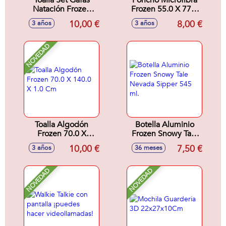
Toalla Set Gafas
Poncho Microfibra
Natación Frozen
Frozen 55.0 X 77.0
24.0 X 34.0 X 6.0
X 1.0 Cm
10,00 €
8,00 €
3 años
3 años
Cm
NOVEDAD
Toalla Algodón
Botella Aluminio
Frozen 70.0 X
Frozen Snowy Tale
140.0 X 1.0 Cm
Nevada Sipper 545
10,00 €
7,50 €
3 años
36 meses
ml.
NOVEDAD
NOVEDAD