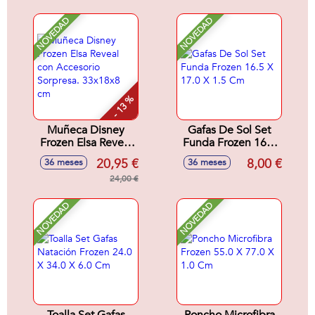
NOVEDAD
NOVEDAD
- 13 %
Muñeca Disney
Gafas De Sol Set
Frozen Elsa Reveal
Funda Frozen 16.5
con Accesorio
X 17.0 X 1.5 Cm
20,95 €
8,00 €
36 meses
36 meses
Sorpresa. 33x18x8
cm
24,00 €
NOVEDAD
NOVEDAD