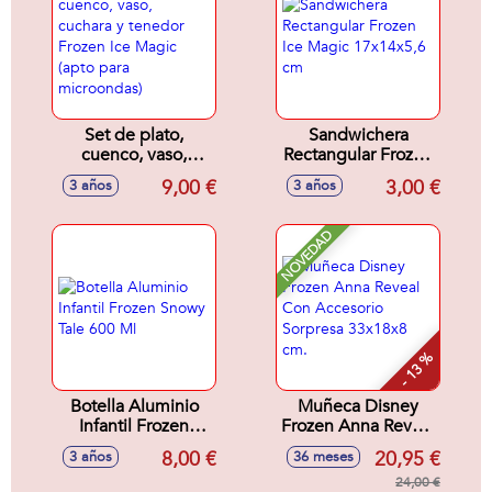
Set de plato,
Sandwichera
cuenco, vaso,
Rectangular Frozen
cuchara y tenedor
Ice Magic
9,00 €
3,00 €
3 años
3 años
Frozen Ice Magic
17x14x5,6 cm
(apto para
microondas)
NOVEDAD
- 13 %
Botella Aluminio
Muñeca Disney
Infantil Frozen
Frozen Anna Reveal
Snowy Tale 600 Ml
Con Accesorio
8,00 €
20,95 €
3 años
36 meses
Sorpresa 33x18x8
cm.
24,00 €