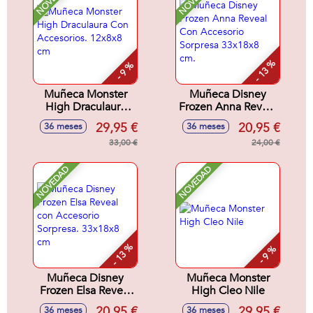
- 13 %
- 9 %
Muñeca Monster
Muñeca Disney
High Draculaura
Frozen Anna Reveal
Con Accesorios.
Con Accesorio
29,95 €
20,95 €
36 meses
36 meses
12x8x8 cm
Sorpresa 33x18x8
33,00 €
cm.
24,00 €
NOVEDAD
NOVEDAD
- 13 %
- 9 %
Muñeca Disney
Muñeca Monster
Frozen Elsa Reveal
High Cleo Nile
con Accesorio
20,95 €
29,95 €
36 meses
36 meses