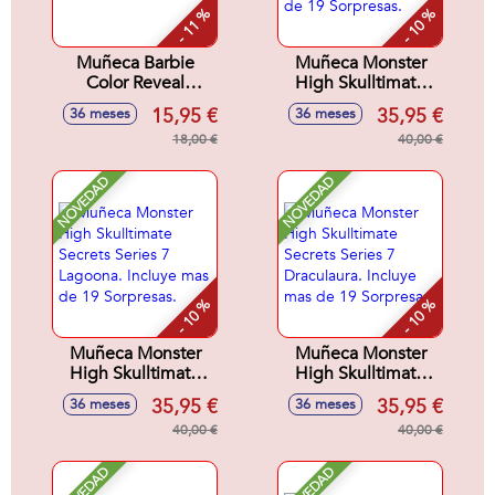
- 11 %
- 10 %
Muñeca Barbie
Muñeca Monster
Color Reveal
High Skulltimate
Sirenas 32x8x8 cm
Secrets Series 7
15,95 €
35,95 €
36 meses
36 meses
Jinafire Incluye mas
18,00 €
de 19 Sorpresas.
40,00 €
NOVEDAD
NOVEDAD
- 10 %
- 10 %
Muñeca Monster
Muñeca Monster
High Skulltimate
High Skulltimate
Secrets Series 7
Secrets Series 7
35,95 €
35,95 €
36 meses
36 meses
Lagoona. Incluye
Draculaura. Incluye
mas de 19
40,00 €
mas de 19
40,00 €
Sorpresas.
Sorpresas.
NOVEDAD
NOVEDAD