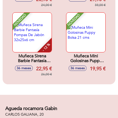
Sorpresa. 33x18x8
cm
24,00 €
33,00 €
NOVEDAD
NOVEDAD
- 12 %
Muñeca Sirena
Muñeca Mini
Barbie Fantasía
Golosinas Puppy
Pompas De Jabón
Bolsa 21 cms
22,95 €
19,95 €
36 meses
36 meses
32x25x6 cm
26,00 €
Agueda rocamora Gabin
CARLOS GALIANA, 20