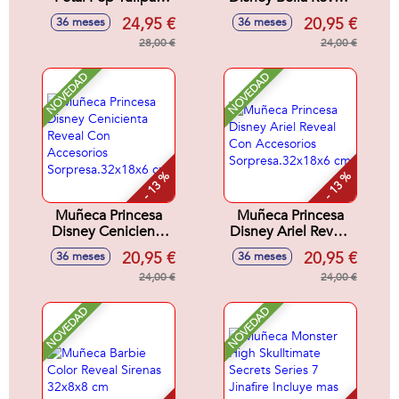
Rosa 32x12x12 cm
Con Accesorios
24,95 €
20,95 €
36 meses
36 meses
Sorpresa.32x18x6
28,00 €
cm
24,00 €
NOVEDAD
NOVEDAD
- 13 %
- 13 %
Muñeca Princesa
Muñeca Princesa
Disney Cenicienta
Disney Ariel Reveal
Reveal Con
Con Accesorios
20,95 €
20,95 €
36 meses
36 meses
Accesorios
Sorpresa.32x18x6
Sorpresa.32x18x6
24,00 €
cm
24,00 €
cm
NOVEDAD
NOVEDAD