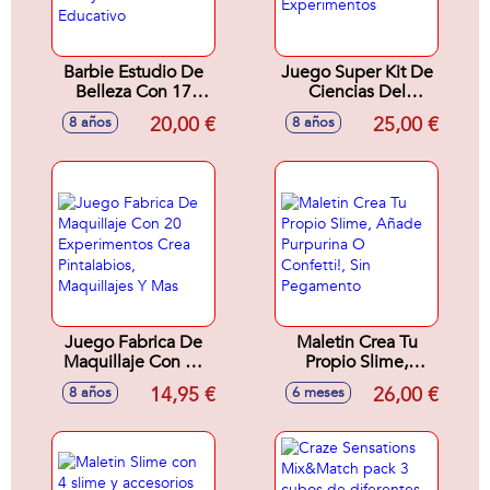
Barbie Estudio De
Juego Super Kit De
Belleza Con 17
Ciencias Del
Experimentos.
Hormiguero Con
20,00 €
25,00 €
8 años
8 años
Incluye Libro
150 Experimentos
Educativo
Juego Fabrica De
Maletin Crea Tu
Maquillaje Con 20
Propio Slime,
Experimentos Crea
Añade Purpurina O
14,95 €
26,00 €
8 años
6 meses
Pintalabios,
Confetti!, Sin
Maquillajes Y Mas
Pegamento