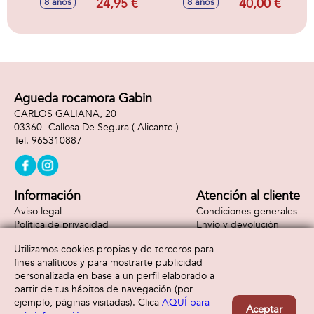
24,95 €
40,00 €
8 años
8 años
decorar tus
de 190
primeras figuras
componentes.
con Nano Tape.
Agueda rocamora Gabin
CARLOS GALIANA, 20
03360 -
Callosa De Segura
( Alicante )
965310887
Información
Atención al cliente
Aviso legal
Condiciones generales
Política de privacidad
Envío y devolución
Política de cookies
Contacto
Utilizamos cookies propias y de terceros para
Formas de pago
fines analíticos y para mostrarte publicidad
personalizada en base a un perfil elaborado a
partir de tus hábitos de navegación (por
ejemplo, páginas visitadas). Clica
AQUÍ para
Aceptar