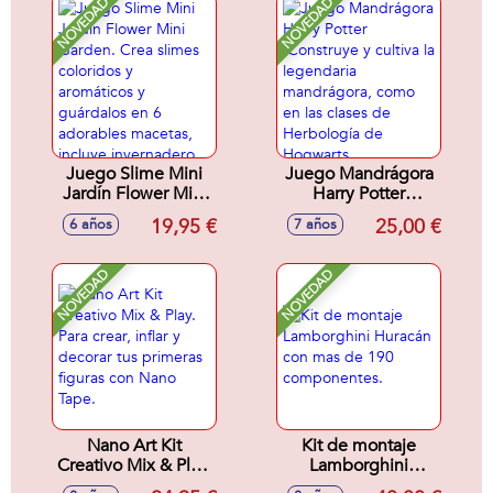
reales!24,5X17X10cm
NOVEDAD
NOVEDAD
- Modelos surtidos
Juego Slime Mini
Juego Mandrágora
Jardín Flower Mini
Harry Potter
Garden. Crea
.Construye y cultiva
19,95 €
25,00 €
6 años
7 años
slimes coloridos y
la legendaria
aromáticos y
mandrágora, como
guárdalos en 6
en las clases de
NOVEDAD
NOVEDAD
adorables macetas,
Herbología de
incluye
Hogwarts..
invernadero.
Decora a tu gusto
para crear tu propio
mundo floral.
27x25x9cm
Nano Art Kit
Kit de montaje
Creativo Mix & Play.
Lamborghini
Para crear, inflar y
Huracán con mas