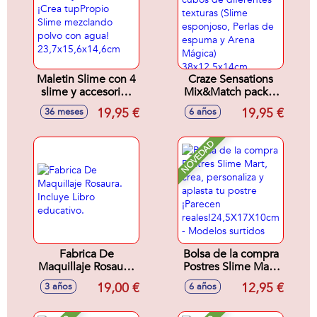
Maletin Slime con 4
Craze Sensations
slime y accesorios
Mix&Match pack 3
¡Crea tupPropio
cubos de
19,95 €
19,95 €
36 meses
6 años
Slime mezclando
diferentes texturas
polvo con agua!
(Slime esponjoso,
23,7x15,6x14,6cm
Perlas de espuma y
NOVEDAD
Arena Mágica)
38x12,5x14cm
Fabrica De
Bolsa de la compra
Maquillaje Rosaura.
Postres Slime Mart,
Incluye Libro
crea, personaliza y
19,00 €
12,95 €
3 años
6 años
educativo.
aplasta tu postre
¡Parecen