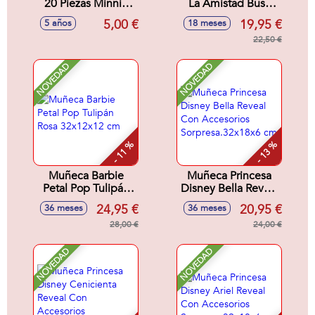
20 Piezas Minnie
La Amistad Busy
16.5 X 18.0 X 2.0
Bea Fisher-Price
5,00 €
19,95 €
5 años
18 meses
Cm
28x8x29 cm
22,50 €
NOVEDAD
NOVEDAD
- 11 %
- 13 %
Muñeca Barbie
Muñeca Princesa
Petal Pop Tulipán
Disney Bella Reveal
Rosa 32x12x12 cm
Con Accesorios
24,95 €
20,95 €
36 meses
36 meses
Sorpresa.32x18x6
28,00 €
cm
24,00 €
NOVEDAD
NOVEDAD