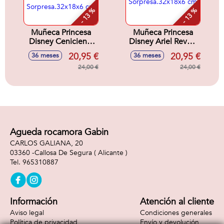
- 13 %
- 13 %
Muñeca Princesa
Muñeca Princesa
Disney Cenicienta
Disney Ariel Reveal
Reveal Con
Con Accesorios
20,95 €
20,95 €
36 meses
36 meses
Accesorios
Sorpresa.32x18x6
Sorpresa.32x18x6
24,00 €
cm
24,00 €
cm
Agueda rocamora Gabin
CARLOS GALIANA, 20
03360 -
Callosa De Segura
( Alicante )
965310887
Información
Atención al cliente
Aviso legal
Condiciones generales
Política de privacidad
Envío y devolución