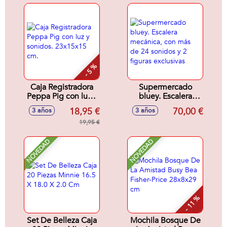
25x33x9 cm
- 5 %
Caja Registradora
Supermercado
Peppa Pig con luz y
bluey. Escalera
sonidos. 23x15x15
mecánica, con más
18,95 €
70,00 €
3 años
3 años
cm.
de 24 sonidos y 2
19,95 €
figuras exclusivas
NOVEDAD
NOVEDAD
- 11 %
Set De Belleza Caja
Mochila Bosque De