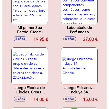
Comida Cuchara E
Instrucciones.
Mi primer Spa
Laboratorio de
Barbie. Crea tu
Perfumes y
propio spa de
cosméticos
19,95 €
27,00 €
8 años
8 años
Barbie con 15
contiene
actividades, 16
componentes
contenidos y libro
cosméticos, como
educativo 29x30x6
bases de fragancias
cm
y colorantes, que
están probados y
son seguros.
Juego Fábrica de
Juego Fisicanova
Chicles. Crea tu
ncluye 54
propio chicle con
Actividades de
14,00 €
15,00 €
6 años
8 años
diferentes sabores
Ciencia.
y colores con