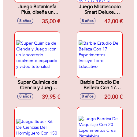
Juego Botanicefa
Juego Microscopio
Plus, diseña un
Smart Deluxe.
jardín en miniatura
Ciencia Y Juego.
35,00 €
42,00 €
8 años
8 años
simulando un
Con Gran Cantidad
entorno natural
De Instrumentos
Para Ayudarte En
Tus Experimento.
45,1X37,1X7Cm
Super Química de
Barbie Estudio De
Ciencia y Juego
Belleza Con 17
¡con un laboratorio
Experimentos.
39,95 €
20,00 €
8 años
8 años
totalmente
Incluye Libro
equipado y video
Educativo
tutoriales!