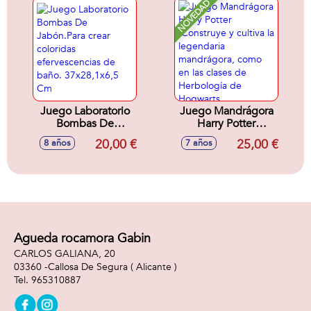
ciencia.
NOVEDAD
23,5x22x6,5 cm
Juego Laboratorio
Juego Mandrágora
Bombas De
Harry Potter
Jabón.Para crear
.Construye y cultiva
20,00 €
25,00 €
8 años
7 años
coloridas
la legendaria
efervescencias de
mandrágora, como
baño. 37x28,1x6,5
en las clases de
Cm
Herbología de
Hogwarts..
Agueda rocamora Gabin
CARLOS GALIANA, 20
03360 -
Callosa De Segura
( Alicante )
965310887