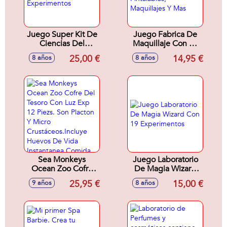
Juego Super Kit De
Juego Fabrica De
Ciencias Del
Maquillaje Con 20
Hormiguero Con
Experimentos Crea
25,00 €
14,95 €
8 años
8 años
150 Experimentos
Pintalabios,
Maquillajes Y Mas
Sea Monkeys
Juego Laboratorio
Ocean Zoo Cofre
De Magia Wizard
Del Tesoro Con Luz
Con 19
25,95 €
15,00 €
9 años
8 años
Exp 12 Piezs. Son
Experimentos
Placton Y Micro
Crustáceos.Incluye
Huevos De Vida
Instantanea