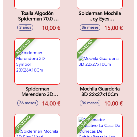
Toalla Algodón
Spiderman Mochila
Spiderman 70.0 X
Joy Eyes
140.0 X 1.0 Cm
27X22X10Cm
10,00 €
15,00 €
3 años
36 meses
NOVEDAD
NOVEDAD
Spiderman
Mochila Guarderia
Merendero 3D
3D 22x27x10Cm
Symbol
14,00 €
10,00 €
36 meses
36 meses
20X26X10Cm
NOVEDAD
NOVEDAD