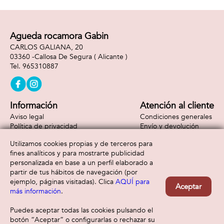
Agueda rocamora Gabin
CARLOS GALIANA, 20
03360 -
Callosa De Segura
( Alicante )
965310887
Información
Atención al cliente
Aviso legal
Condiciones generales
Política de privacidad
Envío y devolución
Política de cookies
Contacto
Utilizamos cookies propias y de terceros para
Formas de pago
fines analíticos y para mostrarte publicidad
personalizada en base a un perfil elaborado a
partir de tus hábitos de navegación (por
ejemplo, páginas visitadas). Clica
AQUÍ para
Aceptar
más información
.
Puedes aceptar todas las cookies pulsando el
botón “Aceptar” o configurarlas o rechazar su