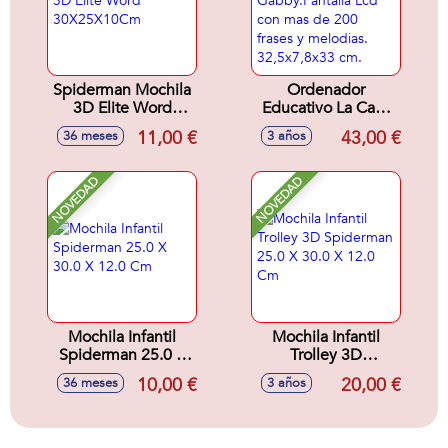
Spiderman Mochila
Ordenador
3D Elite Word
Educativo La Casa
30X25X10Cm
De Muñecas De
11,00 €
43,00 €
36 meses
3 años
Gabby.Pantalla Lcd
con mas de 200
frases y melodias.
NOVEDAD
NOVEDAD
32,5x7,8x33 cm.
Mochila Infantil
Mochila Infantil
Spiderman 25.0 X
Trolley 3D
30.0 X 12.0 Cm
Spiderman 25.0 X
10,00 €
20,00 €
36 meses
3 años
30.0 X 12.0 Cm