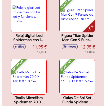
NOVEDAD
- 8 %
Reloj digital Led
Figura Titán Spider
Spiderman con luz
Man Con 9 Puntos
led y funciones.
de Articulacion. 30
11,95 €
12,95 €
6 años
36 meses
3,5cm
cm
12,00 €
14,00 €
NOVEDAD
NOVEDAD
Toalla Microfibra
Gafas De Sol Set
Spiderman 70.0 X
Funda Spiderman