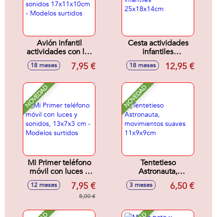
Avión infantil
Cesta actividades
actividades con luz
infantiles
y sonidos
25x18x14cm
7,95 €
12,95 €
18 meses
18 meses
17x11x10cm -
Modelos surtidos
NOVEDAD
NOVEDAD
Mi Primer teléfono
Tentetieso
móvil con luces y
Astronauta,
sonidos, 13x7x3
movimientos
7,95 €
6,50 €
12 meses
3 meses
cm - Modelos
suaves 11x9x9cm
surtidos
8,00 €