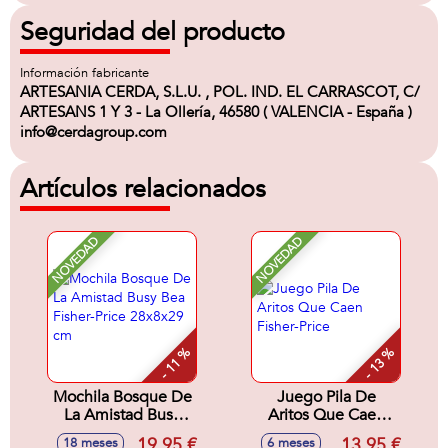
Seguridad del producto
Información fabricante
ARTESANIA CERDA, S.L.U. , POL. IND. EL CARRASCOT, C/
ARTESANS 1 Y 3 - La Ollería, 46580 ( VALENCIA - España )
info@cerdagroup.com
Artículos relacionados
NOVEDAD
NOVEDAD
- 11 %
- 13 %
Mochila Bosque De
Juego Pila De
La Amistad Busy
Aritos Que Caen
Bea Fisher-Price
Fisher-Price
19,95 €
13,95 €
18 meses
6 meses