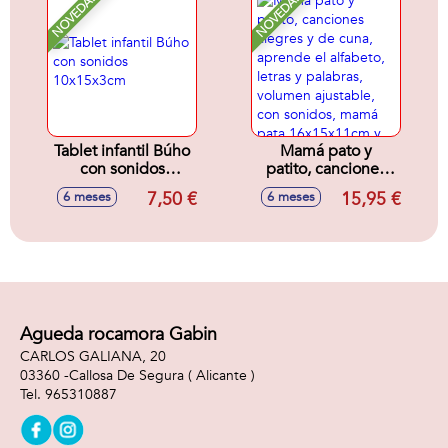
NOVEDAD
NOVEDAD
Tablet infantil Búho
Mamá pato y
con sonidos
patito, canciones
10x15x3cm
alegres y de cuna,
7,50 €
15,95 €
6 meses
6 meses
aprende el
alfabeto, letras y
palabras, volumen
ajustable, con
sonidos, mamá
pata 16x15x11cm y
patito 6x6x4cm
Agueda rocamora Gabin
CARLOS GALIANA, 20
03360 -
Callosa De Segura
( Alicante )
965310887