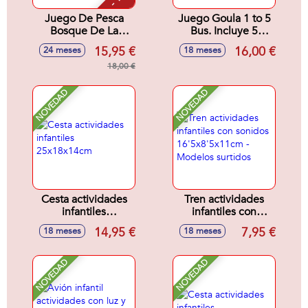
Juego De Pesca
Juego Goula 1 to 5
Bosque De La
Bus. Incluye 5
Amistad Fisher-
anmales para
15,95 €
16,00 €
24 meses
18 meses
Price 17x14x18 cm
colocar
18,00 €
correctaente en el
autobus.
NOVEDAD
NOVEDAD
Cesta actividades
Tren actividades
infantiles
infantiles con
25x18x14cm
sonidos
14,95 €
7,95 €
18 meses
18 meses
16'5x8'5x11cm -
Modelos surtidos
NOVEDAD
NOVEDAD