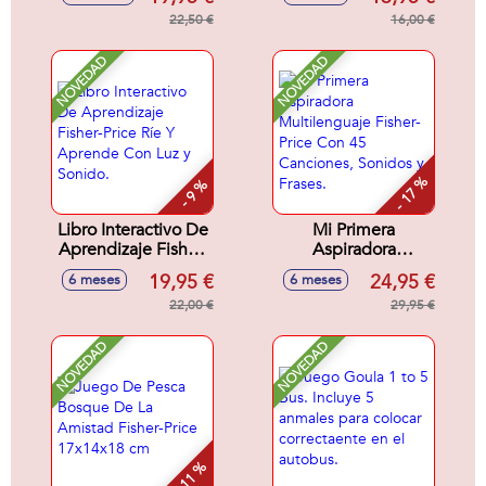
28x8x29 cm
22,50 €
16,00 €
NOVEDAD
NOVEDAD
- 17 %
- 9 %
Libro Interactivo De
Mi Primera
Aprendizaje Fisher-
Aspiradora
Price Ríe Y
Multilenguaje
19,95 €
24,95 €
6 meses
6 meses
Aprende Con Luz y
Fisher-Price Con 45
Sonido.
22,00 €
Canciones, Sonidos
29,95 €
y Frases.
NOVEDAD
NOVEDAD
- 11 %