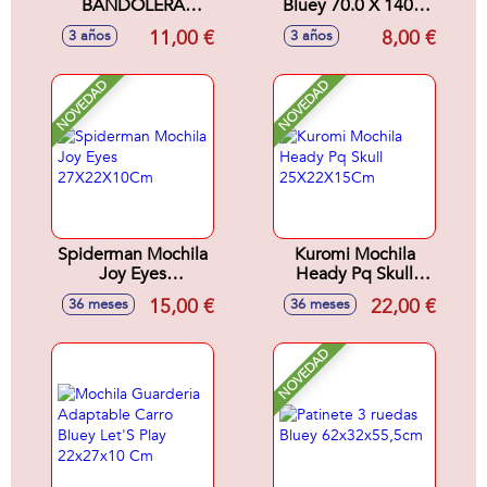
BANDOLERA
Bluey 70.0 X 140.0
BLUEY 16X18X4
X 1.0 Cm
11,00 €
8,00 €
3 años
3 años
CM
NOVEDAD
NOVEDAD
Spiderman Mochila
Kuromi Mochila
Joy Eyes
Heady Pq Skull
27X22X10Cm
25X22X15Cm
15,00 €
22,00 €
36 meses
36 meses
NOVEDAD