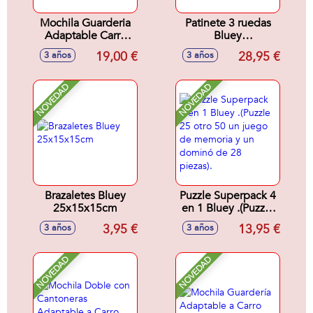
Mochila Guarderia
Patinete 3 ruedas
Adaptable Carro
Bluey
Bluey Let'S Play
62x32x55,5cm
19,00 €
28,95 €
3 años
3 años
22x27x10 Cm
NOVEDAD
NOVEDAD
Brazaletes Bluey
Puzzle Superpack 4
25x15x15cm
en 1 Bluey .(Puzzle
25 otro 50 un juego
3,95 €
13,95 €
3 años
3 años
de memoria y un
dominó de 28
piezas).
NOVEDAD
NOVEDAD