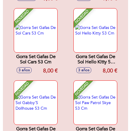
(8X3) - Modelos
surtidos
NOVEDAD
NOVEDAD
Gorra Set Gafas De
Gorra Set Gafas De
Sol Cars 53 Cm
Sol Hello Kitty 53
Cm
8,00 €
8,00 €
3 años
3 años
NOVEDAD
NOVEDAD
Gorra Set Gafas De
Gorra Set Gafas De