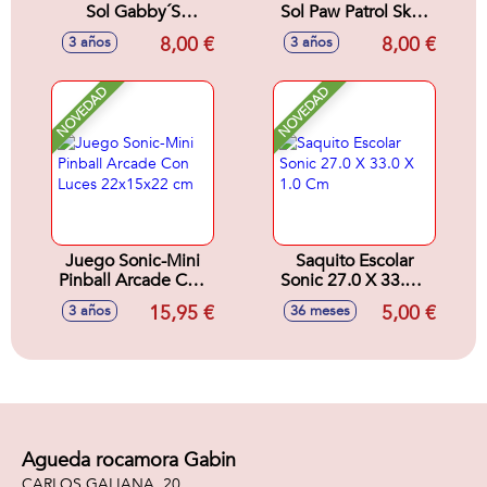
Sol Gabby´S
Sol Paw Patrol Skye
Dollhouse 53 Cm
53 Cm
8,00 €
8,00 €
3 años
3 años
NOVEDAD
NOVEDAD
Juego Sonic-Mini
Saquito Escolar
Pinball Arcade Con
Sonic 27.0 X 33.0 X
Luces 22x15x22
1.0 Cm
15,95 €
5,00 €
3 años
36 meses
cm
Agueda rocamora Gabin
CARLOS GALIANA, 20