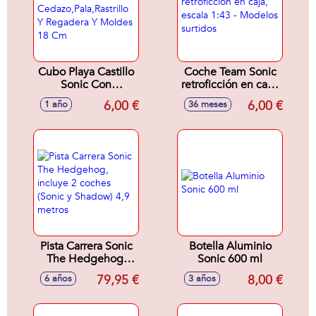
Cubo Playa Castillo
Coche Team Sonic
Sonic Con
retroficción en caja,
Cedazo,Pala,Rastrillo
escala 1:43 -
6,00 €
6,00 €
1 año
36 meses
Y Regadera Y
Modelos surtidos
Moldes 18 Cm
Pista Carrera Sonic
Botella Aluminio
The Hedgehog,
Sonic 600 ml
incluye 2 coches
79,95 €
8,00 €
6 años
3 años
(Sonic y Shadow)
4,9 metros