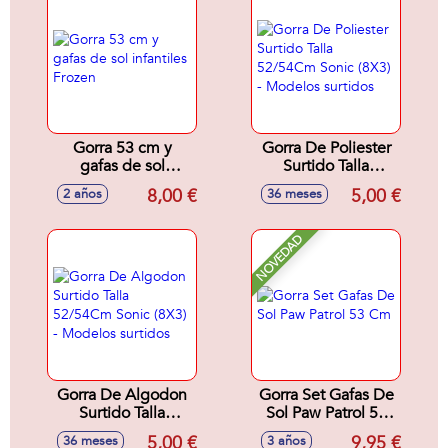
Gorra 53 cm y
Gorra De Poliester
gafas de sol
Surtido Talla
infantiles Frozen
52/54Cm Sonic
8,00 €
5,00 €
2 años
36 meses
(8X3) - Modelos
surtidos
NOVEDAD
Gorra De Algodon
Gorra Set Gafas De
Surtido Talla
Sol Paw Patrol 53
52/54Cm Sonic
Cm
5,00 €
9,95 €
36 meses
3 años