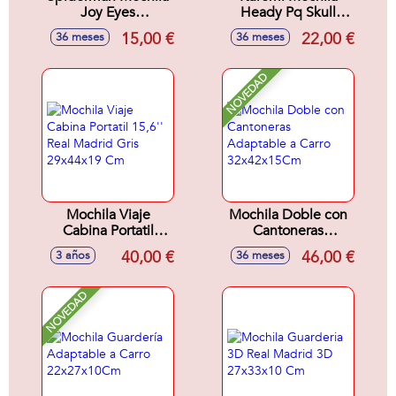
Joy Eyes
Heady Pq Skull
27X22X10Cm
25X22X15Cm
15,00 €
22,00 €
36 meses
36 meses
NOVEDAD
Mochila Viaje
Mochila Doble con
Cabina Portatil
Cantoneras
15,6'' Real Madrid
Adaptable a Carro
40,00 €
46,00 €
3 años
36 meses
Gris 29x44x19 Cm
32x42x15Cm
NOVEDAD