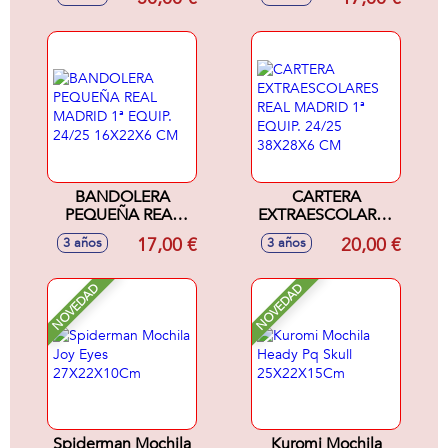
Equip. 23/24
23/24
32X42X15 Cm
22X27X10Cm
BANDOLERA
CARTERA
PEQUEÑA REAL
EXTRAESCOLARES
MADRID 1ª EQUIP.
REAL MADRID 1ª
17,00 €
20,00 €
3 años
3 años
24/25 16X22X6 CM
EQUIP. 24/25
38X28X6 CM
NOVEDAD
NOVEDAD
Spiderman Mochila
Kuromi Mochila