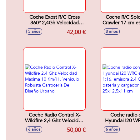
Coche Exost R/C Cross
Coche R/C Spi
360º 2,4Gh Velocidad
Crawler 17 cm es
Maxima 12 Km/H. 30 Cm
funciona adel
42,00 €
5 años
3 años
A Pilas Mod. Sdos.
marcha atrás e
Coche Radio Control X-
Coche radio c
Wildfire 2,4 Ghz Velocidad
Hyundai I20 WR
Maxima 10 Km/H .
1:16, emisora 2,
50,00 €
6 años
6 años
Vehiculo Robusta
bateria y ca
Carrocería De Diseño
25x12,5x1