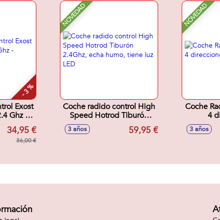
vehículos con luces 50x70
NOVEDAD
NOVEDAD
cm
- 3 %
trol Exost
Coche radido control High
Coche Rad
.4 Ghz -
Speed Hotrod Tiburón
4 d
tidos
2.4Ghz, echa humo, tiene
38,
34,95 €
59,95 €
3 años
3 años
luz LED
36,00 €
ormación
A