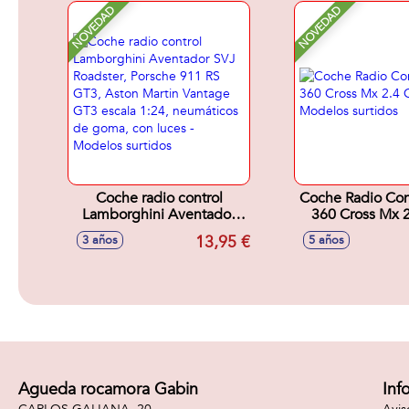
Urbano.
NOVEDAD
NOVEDAD
Coche radio control
Coche Radio Con
Lamborghini Aventador
360 Cross Mx 2
SVJ Roadster, Porsche 911
Modelos sur
13,95 €
3 años
5 años
RS GT3, Aston Martin
Vantage GT3 escala 1:24,
neumáticos de goma, con
luces - Modelos surtidos
Agueda rocamora Gabin
Inf