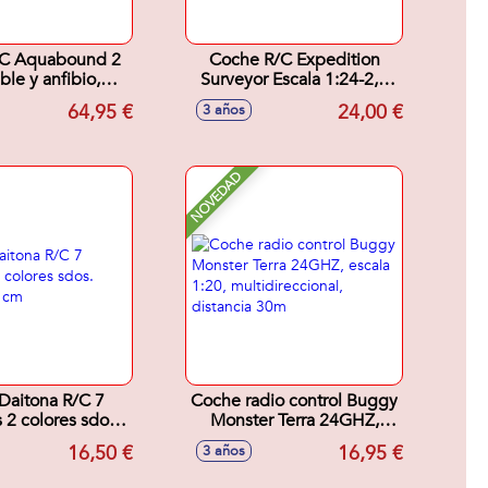
/C Aquabound 2
Coche R/C Expedition
ble y anfibio,
Surveyor Escala 1:24-2,4
acer volteretas
Gh 6 Funciones
64,95 €
24,00 €
3 años
ra con luces led!
NOVEDAD
Daitona R/C 7
Coche radio control Buggy
 2 colores sdos.
Monster Terra 24GHZ,
9,5x5,5 cm
escala 1:20,
16,50 €
16,95 €
3 años
multidireccional, distancia
30m