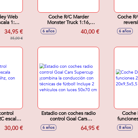
dey Web
Coche R/C Marder
Coche R
cala 1:24,
Monster Truck 1:16,
reversi
ante y
emisora 2.4Ghz ¡con
podrás h
34,95 €
40,00 €
6 años
6 años
n curva
carrocería termo-
360º ¡aho
35,00 €
conformada muy
resistente!
ontrol
Estadio con coches radio
Coche 
C escala
control Goal Cars
funciones
4 Ghz, con
Supercup ¡combina la
20x
30,00 €
64,95 €
6 años
8 años
rgador
conducción con técnicas
1 cm
de fútbol! Incluye 2