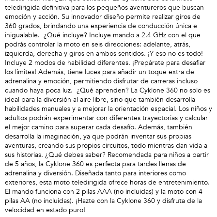
teledirigida definitiva para los pequeños aventureros que buscan
emoción y acción. Su innovador diseño permite realizar giros de
360 grados, brindando una experiencia de conducción única e
inigualable. ¿Qué incluye? Incluye mando a 2.4 GHz con el que
podrás controlar la moto en seis direcciones: adelante, atrás,
izquierda, derecha y giros en ambos sentidos. ¡Y eso no es todo!
Incluye 2 modos de habilidad diferentes. ¡Prepárate para desafiar
los límites! Además, tiene luces para añadir un toque extra de
adrenalina y emoción, permitiendo disfrutar de carreras incluso
cuando haya poca luz. ¿Qué aprenden? La Cyklone 360 no solo es
ideal para la diversión al aire libre, sino que también desarrolla
habilidades manuales y a mejorar la orientación espacial. Los niños y
adultos podrán experimentar con diferentes trayectorias y calcular
el mejor camino para superar cada desafío. Además, también
desarrolla la imaginación, ya que podrán inventar sus propias
aventuras, creando sus propios circuitos, todo mientras dan vida a
sus historias. ¿Qué debes saber? Recomendada para niños a partir
de 5 años, la Cyklone 360 es perfecta para tardes llenas de
adrenalina y diversión. Diseñada tanto para interiores como
exteriores, esta moto teledirigida ofrece horas de entretenimiento.
El mando funciona con 2 pilas AAA (no incluidas) y la moto con 4
pilas AA (no incluidas). ¡Hazte con la Cyklone 360 y disfruta de la
velocidad en estado puro!