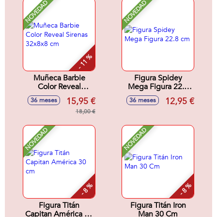
NOVEDAD
NOVEDAD
- 11 %
Muñeca Barbie
Figura Spidey
Color Reveal
Mega Figura 22.8
Sirenas 32x8x8 cm
cm
15,95 €
12,95 €
36 meses
36 meses
18,00 €
NOVEDAD
NOVEDAD
- 8 %
- 8 %
Figura Titán
Figura Titán Iron
Capitan América 30
Man 30 Cm