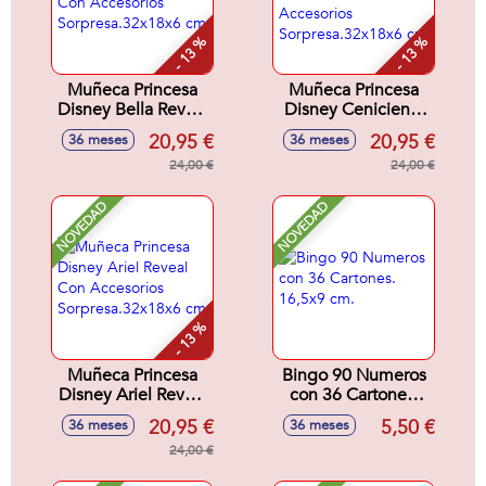
- 13 %
- 13 %
Muñeca Princesa
Muñeca Princesa
Disney Bella Reveal
Disney Cenicienta
Con Accesorios
Reveal Con
20,95 €
20,95 €
36 meses
36 meses
Sorpresa.32x18x6
Accesorios
cm
24,00 €
Sorpresa.32x18x6
24,00 €
cm
NOVEDAD
NOVEDAD
- 13 %
Muñeca Princesa
Bingo 90 Numeros
Disney Ariel Reveal
con 36 Cartones.
Con Accesorios
16,5x9 cm.
20,95 €
5,50 €
36 meses
36 meses
Sorpresa.32x18x6
cm
24,00 €