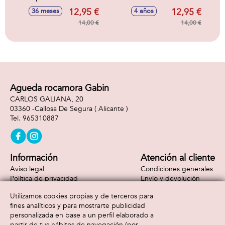
cm
12,95 €
12,95 €
36 meses
4 años
14,00 €
14,00 €
Agueda rocamora Gabin
CARLOS GALIANA, 20
03360 -
Callosa De Segura
( Alicante )
965310887
Información
Atención al cliente
Aviso legal
Condiciones generales
Política de privacidad
Envío y devolución
Política de cookies
Contacto
Utilizamos cookies propias y de terceros para
Formas de pago
fines analíticos y para mostrarte publicidad
personalizada en base a un perfil elaborado a
partir de tus hábitos de navegación (por