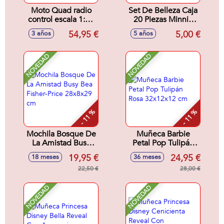
Moto Quad radio
Set De Belleza Caja
control escala 1:14
20 Piezas Minnie
con luces y sonidos
16.5 X 18.0 X 2.0
54,95 €
5,00 €
3 años
5 años
Cm
NOVEDAD
NOVEDAD
- 11 %
- 11 %
Mochila Bosque De
Muñeca Barbie
La Amistad Busy
Petal Pop Tulipán
Bea Fisher-Price
Rosa 32x12x12 cm
19,95 €
24,95 €
18 meses
36 meses
28x8x29 cm
22,50 €
28,00 €
NOVEDAD
NOVEDAD