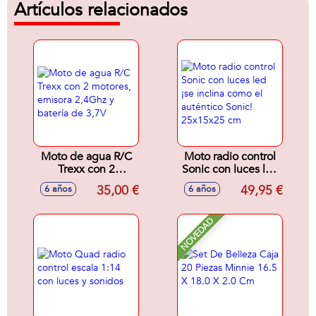
Artículos relacionados
Moto de agua R/C
Moto radio control
Trexx con 2
Sonic con luces led
motores, emisora
¡se inclina como el
35,00 €
49,95 €
6 años
6 años
2,4Ghz y batería de
auténtico Sonic!
3,7V
25x15x25 cm
NOVEDAD