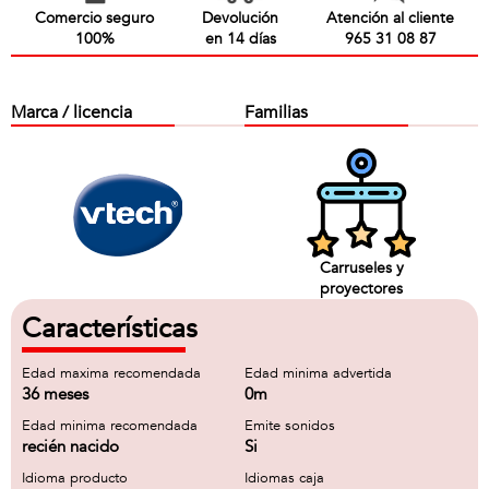
Comercio seguro
Devolución
Atención al cliente
100%
en 14 días
965 31 08 87
Marca / licencia
Familias
Carruseles y
proyectores
Características
Edad maxima recomendada
Edad minima advertida
36 meses
0m
Edad minima recomendada
Emite sonidos
recién nacido
Si
Idioma producto
Idiomas caja