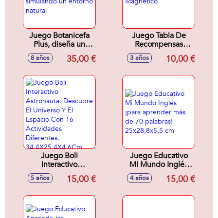
Juego Botanicefa
Juego Tabla De
Plus, diseña un
Recompensas
jardín en miniatura
Magnetico
35,00 €
10,00 €
8 años
3 años
simulando un
entorno natural
Juego Boli
Juego Educativo
Interactivo
Mi Mundo Inglés
Astronauta.
¡para aprender más
15,00 €
15,00 €
5 años
4 años
Descubre El
de 70 palabras!
Universo Y El
25x28,8x5,5 cm
Espacio Con 16
Actividades
Diferentes.