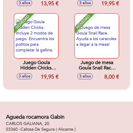
25 otro 50 un juego
tres osos. 2
13,95 €
19,95 €
3 años
3 años
de memoria y un
modelos de juego
dominó de 28
con tablero
piezas).
reversible.
NOVEDAD
NOVEDAD
Juego Goula
Juego de mesa
Hidden Chicks.
Goula Snail Race.
Incluye 2 modos de
Ayuda a los
19,95 €
8,00 €
3 años
3 años
juego. Encuentra
caracoles a llegar a
los pollitos para
la mesa!
completar la
gallina.
Agueda rocamora Gabin
CARLOS GALIANA, 20
03360 -
Callosa De Segura
( Alicante )