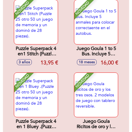
NOVEDAD
NOVEDAD
Puzzle Superpack 4
Juego Goula 1 to 5
en1 Stitch (Puzzle
Bus. Incluye 5
25 otro 50 un juego
anmales para
13,95 €
16,00 €
3 años
18 meses
de memoria y un
colocar
dominó de 28
correctaente en el
piezas).
autobus.
NOVEDAD
NOVEDAD
Puzzle Superpack 4
Juego Goula
en 1 Bluey .(Puzzle
Ricitos de oro y los