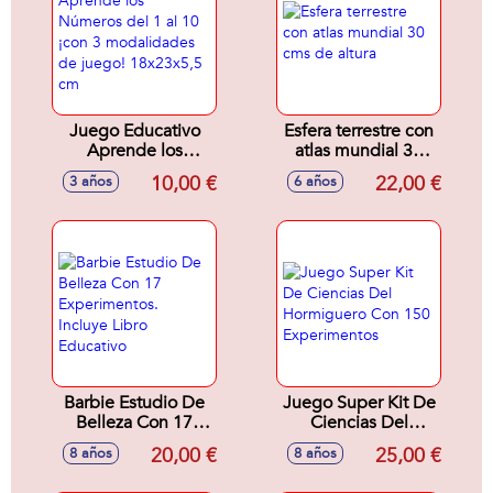
34,4X25,4X4,6Cm
Juego Educativo
Esfera terrestre con
Aprende los
atlas mundial 30
Números del 1 al
cms de altura
10,00 €
22,00 €
3 años
6 años
10 ¡con 3
modalidades de
juego! 18x23x5,5
cm
Barbie Estudio De
Juego Super Kit De
Belleza Con 17
Ciencias Del
Experimentos.
Hormiguero Con
20,00 €
25,00 €
8 años
8 años
Incluye Libro
150 Experimentos
Educativo