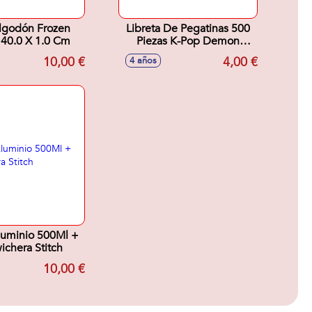
Algodón Frozen
Libreta De Pegatinas 500
140.0 X 1.0 Cm
Piezas K-Pop Demon
Hunters
10,00 €
4,00 €
4 años
luminio 500Ml +
chera Stitch
10,00 €