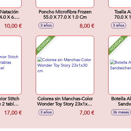
 Natación
Poncho Microfibra Frozen
Toalla 
4.0 X 6.0
55.0 X 77.0 X 1.0 Cm
70.0 X 
10,00 €
8,00 €
3 años
3 años
NOVEDAD
NOVEDAD
ior Stitch
Colorea sin Manchas-Color
Botella A
Wonder Toy Story 23x1x30
Sandwi
1 pincel
cm
17,00 €
7,00 €
3 años
36 meses
co.