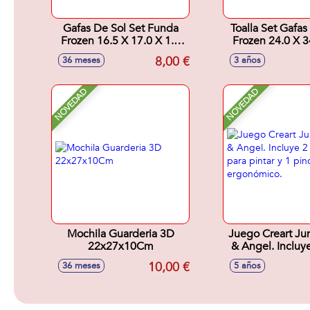
Gafas De Sol Set Funda
Toalla Set Gafas
Frozen 16.5 X 17.0 X 1.5
Frozen 24.0 X 3
Cm
Cm
8,00 €
36 meses
3 años
NOVEDAD
NOVEDAD
Mochila Guarderia 3D
Juego Creart Jun
22x27x10Cm
& Angel. Incluye 2 tablas
para pintar y 
10,00 €
36 meses
5 años
ergonómi