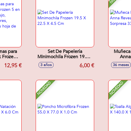
nas para
Set De Papelería
Muñeca 
k Frozen 5
Minimochila Frozen 19.5 X
Anna
e dibujo,
22.5 X 4.5 Cm
Acceso
12,95 €
6,00 €
3 años
36 meses
cadores,
33
es y hoja
nas
NOVEDAD
NOVEDAD