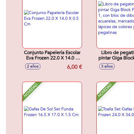
Conjunto Papelería Escolar
Libro de pegati
Eva Frozen 22.0 X 14.0 X
pintar Giga Bloc
0.5 Cm
en 1, con bloc d
6,00 €
2 años
3 años
acuarelas, mar
lápices de color
de pegati
NOVEDAD
NOVEDAD